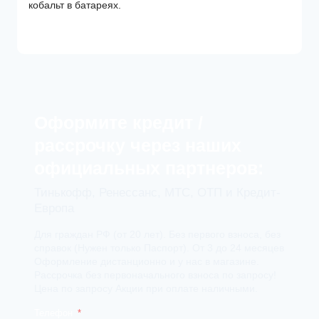
кобальт в батареях.
Оформите кредит /
рассрочку через наших
официальных партнеров:
Тинькофф, Ренессанс, МТС, ОТП и Кредит-
Европа
Для граждан РФ (от 20 лет). Без первого взноса, без
справок (Нужен только Паспорт). От 3 до 24 месяцев
Оформление дистанционно и у нас в магазине.
Рассрочка без первоначального взноса по запросу!
Цена по запросу Акции при оплате наличными.
Телефон