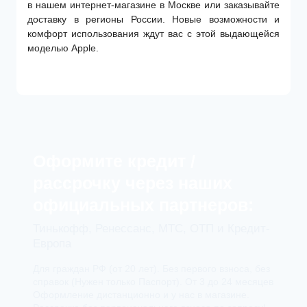
в нашем интернет-магазине в Москве или заказывайте
доставку в регионы России. Новые возможности и
комфорт использования ждут вас с этой выдающейся
моделью Apple.
Оформите кредит /
рассрочку через наших
официальных партнеров:
Тинькофф, Ренессанс, МТС, ОТП и Кредит-
Европа
Для граждан РФ (от 20 лет). Без первого взноса, без
справок (Нужен только Паспорт). От 3 до 24 месяцев
Оформление дистанционно и у нас в магазине.