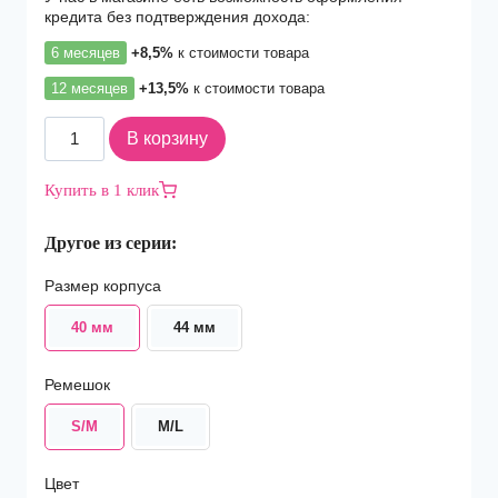
кредита без подтверждения дохода:
6 месяцев
+8,5%
к стоимости товара
12 месяцев
+13,5%
к стоимости товара
Количество
В корзину
товара
Смарт-
Купить в 1 клик
часы
Apple
Другое из серии:
Watch
Series
Размер корпуса
SE
40mm
40 мм
44 мм
Silver
Aluminium
S/M
Ремешок
(2023)
S/M
M/L
Цвет