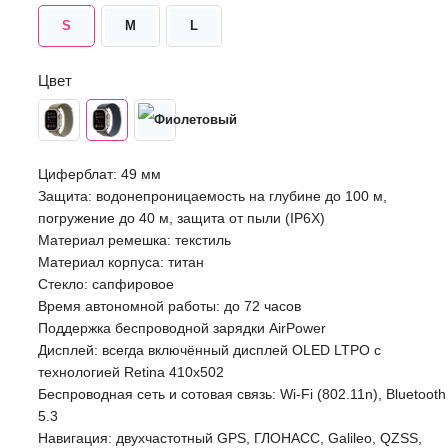
S
M
L
Цвет
Циферблат: 49 мм
Защита: водонепроницаемость на глубине до 100 м,
погружение до 40 м, защита от пыли (IP6X)
Материал ремешка: текстиль
Материал корпуса: титан
Стекло: сапфировое
Время автономной работы: до 72 часов
Поддержка беспроводной зарядки AirPower
Дисплей: всегда включённый дисплей OLED LTPO с
технологией Retina 410х502
Беспроводная сеть и сотовая связь: Wi-Fi (802.11n), Bluetooth
5.3
Навигация: двухчастотный GPS, ГЛОНАСС, Galileo, QZSS,