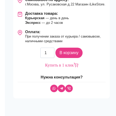
г.Москва, ул. Русаковская д.22 Магазин iLikeStore.
Доставка товара:
Курьерская
— день в день
Экспресс
— до 2 часов
Оплата:
При получении заказа от курьера / самовывозе,
наличными средствами
Количество
В корзину
товара
Смарт-
Купить в 1 клик
часы
Apple
Нужна консультация?
Watch
Ultra
2
49mm
Alpine
Loop