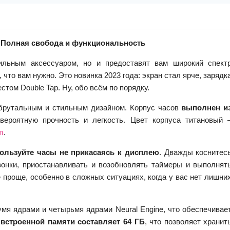
2: Полная свобода и функциональность
ильным аксессуаром, но и предоставят вам широкий спект
 что вам нужно. Это новинка 2023 года: экран стал ярче, зарядк
том Double Tap. Ну, обо всём по порядку.
м брутальным и стильным дизайном. Корпус часов
выполнен и
вероятную прочность и легкость. Цвет корпуса титановый 
um
.
ользуйте часы не прикасаясь к дисплею
. Дважды коснитес
вонки, приостанавливать и возобновлять таймеры и выполнят
 проще, особенно в сложных ситуациях, когда у вас нет лишни
мя ядрами и четырьмя ядрами Neural Engine, что обеспечивае
ь
встроенной памяти составляет 64 ГБ
, что позволяет хранит