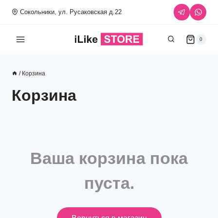
Перейти
Сокольники, ул. Русаковская д.22
к
содержимому
0
/
Корзина
Корзина
Ваша корзина пока
пуста.