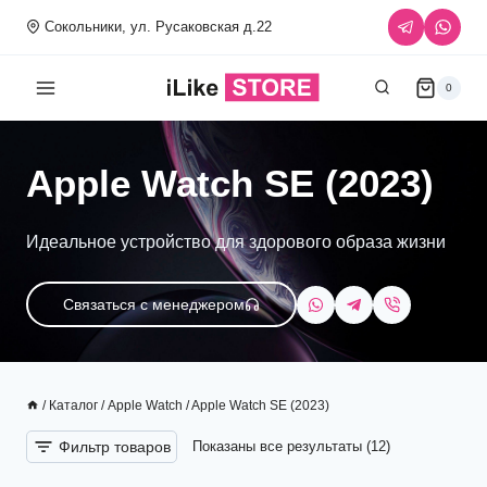
Перейти
Сокольники, ул. Русаковская д.22
к
содержимому
0
Apple Watch SE (2023)
Идеальное устройство для здорового образа жизни
Связаться с менеджером
/
Каталог
/
Apple Watch
/
Apple Watch SE (2023)
Фильтр товаров
Показаны все результаты (12)