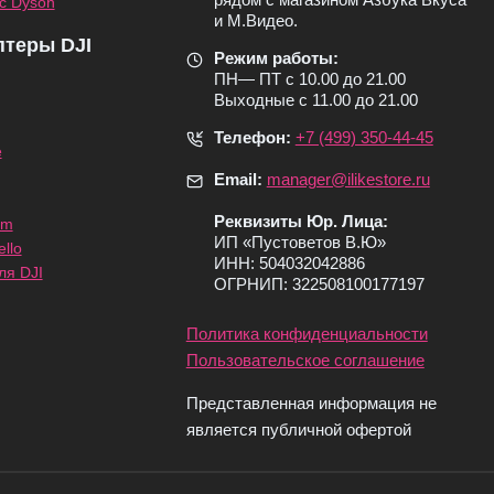
с Dyson
и М.Видео.
птеры DJI
Режим работы:
ПН— ПТ с 10.00 до 21.00
Выходные с 11.00 до 21.00
Телефон:
+7 (499) 350-44-45
e
Email:
manager@ilikestore.ru
Реквизиты Юр. Лица:
om
ИП «Пуcтоветов В.Ю»
llo
ИНН: 504032042886
ля DJI
ОГРНИП: 322508100177197
Политика конфиденциальности
Пользовательское соглашение
Представленная информация не
является публичной офертой