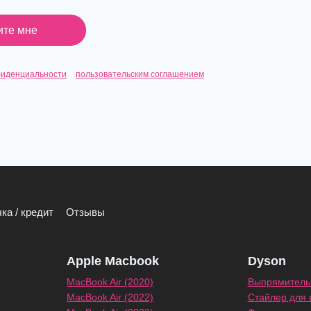
те мне
фиденциальности
и
пользовательским соглашением
ка / кредит
Отзывы
Apple Macbook
Dyson
MacBook Air (2020)
Выпрямитель 
MacBook Air (2022)
Стайлер для 