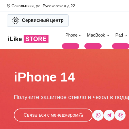
Перейти
Сокольники, ул. Русаковская д.22
к
содержимому
Сервисный центр
iPhone
MacBook
iPad
iPhone 14
Получите защитное стекло и чехол в пода
Связаться с менеджером