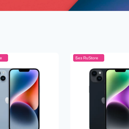
e
Без RuStore