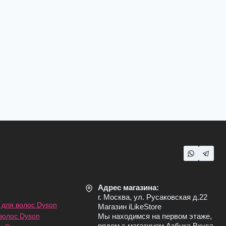
Адрес магазина:
г. Москва, ул. Русаковская д.22
для волос Dyson
Магазин iLikeStore
волос Dyson
Мы находимся на первом этаже,
рядом с магазином Азбука Вкуса