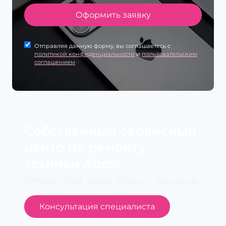
Оформить заявку
Отправляя данную форму, вы соглашаетесь с
политикой конфиденциальности
и
пользовательским
соглашением
Cобственный сервисный
центр по ремонту
техники Apple
iPhone, iPad, Apple Wathch, MacBook
Консультация специалиста