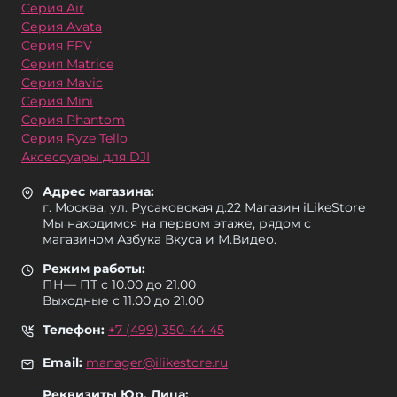
Серия Air
Серия Avata
Серия FPV
Серия Matrice
Серия Mavic
Серия Mini
Серия Phantom
Серия Ryze Tello
Аксессуары для DJI
Адрес магазина:
г. Москва, ул. Русаковская д.22 Магазин iLikeStore
Мы находимся на первом этаже, рядом с
магазином Азбука Вкуса и М.Видео.
Режим работы:
ПН— ПТ с 10.00 до 21.00
Выходные с 11.00 до 21.00
Телефон:
+7 (499) 350-44-45
Email:
manager@ilikestore.ru
Реквизиты Юр. Лица: