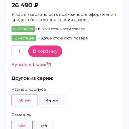
26 490
₽
У нас в магазине есть возможность оформления
кредита без подтверждения дохода:
6 месяцев
+8,5%
к стоимости товара
12 месяцев
+13,5%
к стоимости товара
Количество
В корзину
товара
Смарт-
Купить в 1 клик
часы
Apple
Другое из серии:
Watch
Series
Размер корпуса
SE
40mm
40 мм
44 мм
Midnight
Aluminium
S/M
Ремешок
(2023)
S/M
M/L