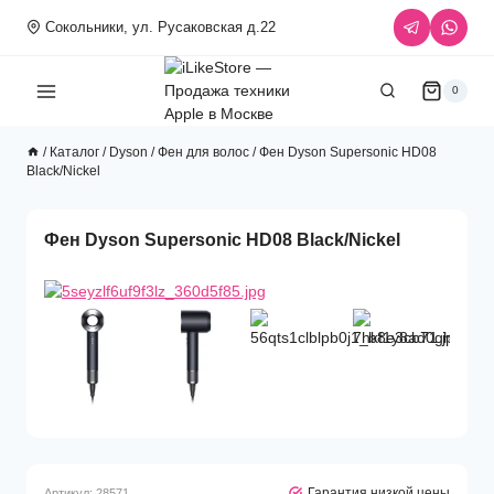
Перейти
Сокольники, ул. Русаковская д.22
к
содержимому
0
/
Каталог
/
Dyson
/
Фен для волос
/
Фен Dyson Supersonic HD08
Black/Nickel
Фен Dyson Supersonic HD08 Black/Nickel
Гарантия низкой цены
Артикул:
28571