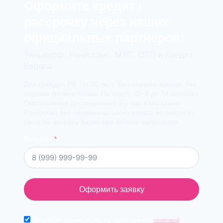
Оформите кредит /
рассрочку через наших
официальных партнеров:
Тинькофф, Ренессанс, МТС, ОТП и Кредит-
Европа
Для граждан РФ (от 20 лет). Без первого взноса, без
справок (Нужен только Паспорт). От 3 до 24 месяцев
Оформление дистанционно и у нас в магазине.
Рассрочка без первоначального взноса по запросу!
Цена по запросу Акции при оплате наличными.
Телефон
Оформить заявку
Отправляя данную форму, вы соглашаетесь с
политикой