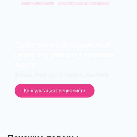
конфиденциальности
и
пользовательским соглашением
Cобственный сервисный
центр по ремонту техники
Apple
iPhone, iPad, Apple Wathch, MacBook
Консультация специалиста