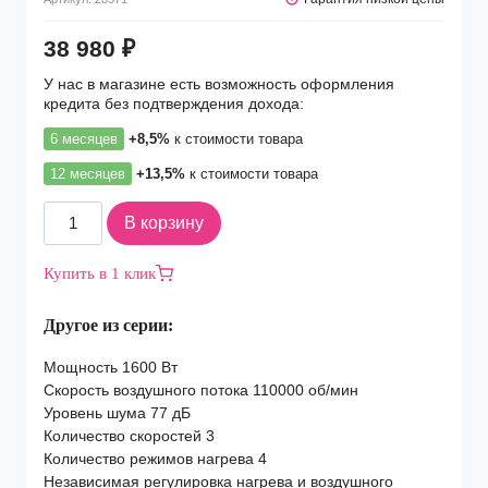
38 980
₽
У нас в магазине есть возможность оформления
кредита без подтверждения дохода:
6 месяцев
+8,5%
к стоимости товара
12 месяцев
+13,5%
к стоимости товара
Количество
В корзину
товара
Фен
Купить в 1 клик
Dyson
Supersonic
Другое из серии:
HD08
Black/Nickel
Мощность 1600 Вт
Скорость воздушного потока 110000 об/мин
Уровень шума 77 дБ
Количество скоростей 3
Количество режимов нагрева 4
Независимая регулировка нагрева и воздушного