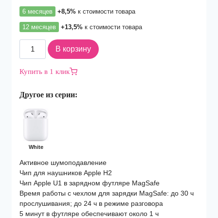
6 месяцев
+8,5%
к стоимости товара
12 месяцев
+13,5%
к стоимости товара
Количество
В корзину
товара
Наушники
Купить в 1 клик
Apple
AirPods
Другое из серии:
Pro
2
(MQD83)
White
White
Активное шумоподавление
Чип для наушников Apple H2
Чип Apple U1 в зарядном футляре MagSafe
Время работы с чехлом для зарядки MagSafe: до 30 ч
прослушивания; до 24 ч в режиме разговора
5 минут в футляре обеспечивают около 1 ч