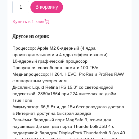
Количество
В корзину
товара
Ноутбук
Купить в 1 клик
Apple
MacBook
Другое из серии:
Air
(2023)
Процессор: Apple M2 8-ядерный (4 ядра
15
производительности и 4 ядра эффективности)
M2
10-ядерный графический процессор
8C
Пропускная способность памяти 100 ГБ/с
CPU,
Медиапроцессор: H.264, HEVC, ProRes и ProRes RAW
10C
с аппаратным ускорением
GPU/8Gb/256Gb
Дисплей: Liquid Retina IPS 15,3″ со светодиодной
SSD
подсветкой, 2880×1864 при 224 пикселях на дюйм,
(MQKW3)
True Tone
Midnight
Аккумулятор: 66,5 Вт·ч, до 15ч беспроводного доступа
в Интернет, доступна быстрая зарядка
Разъёмы: Зарядный порт MagSafe 3, азъем для
наушников 3,5 мм, два порта Thunderbolt/USB 4 с
поддержкой: Зарядка/ DisplayPort/ Thunderbolt 3 (до 40