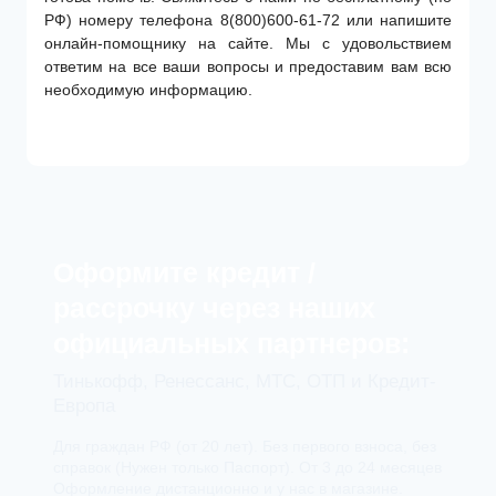
РФ) номеру телефона 8(800)600-61-72 или напишите
онлайн-помощнику на сайте. Мы с удовольствием
ответим на все ваши вопросы и предоставим вам всю
необходимую информацию.
Оформите кредит /
рассрочку через наших
официальных партнеров:
Тинькофф, Ренессанс, МТС, ОТП и Кредит-
Европа
Для граждан РФ (от 20 лет). Без первого взноса, без
справок (Нужен только Паспорт). От 3 до 24 месяцев
Оформление дистанционно и у нас в магазине.