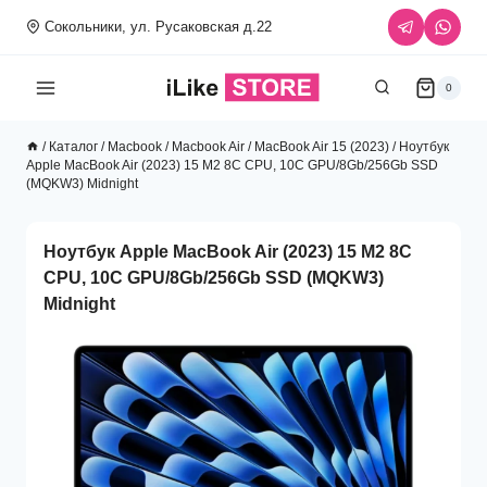
Перейти
Сокольники, ул. Русаковская д.22
к
содержимому
0
/
Каталог
/
Macbook
/
Macbook Air
/
MacBook Air 15 (2023)
/
Ноутбук
Apple MacBook Air (2023) 15 M2 8C CPU, 10C GPU/8Gb/256Gb SSD
(MQKW3) Midnight
Ноутбук Apple MacBook Air (2023) 15 M2 8C
CPU, 10C GPU/8Gb/256Gb SSD (MQKW3)
Midnight