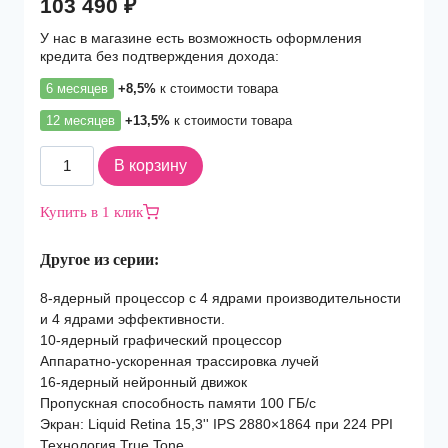
103 490
₽
У нас в магазине есть возможность оформления
кредита без подтверждения дохода:
6 месяцев
+8,5%
к стоимости товара
12 месяцев
+13,5%
к стоимости товара
Количество
В корзину
товара
Ноутбук
Купить в 1 клик
Apple
MacBook
Другое из серии:
Air
(2024)
8-ядерный процессор с 4 ядрами производительности
15
и 4 ядрами эффективности.
M3
10-ядерный графический процессор
8C
Аппаратно-ускоренная трассировка лучей
CPU,
16-ядерный нейронный движок
10C
Пропускная способность памяти 100 ГБ/с
GPU/16Gb/256Gb
Экран: Liquid Retina 15,3'' IPS 2880×1864 при 224 PPI
SSD
Технология True Tone