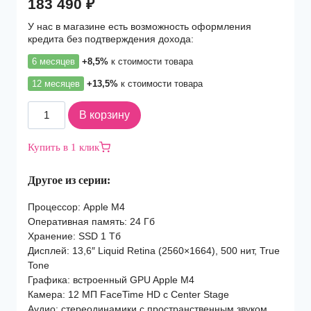
183 490
₽
У нас в магазине есть возможность оформления
кредита без подтверждения дохода:
6 месяцев
+8,5%
к стоимости товара
12 месяцев
+13,5%
к стоимости товара
Количество
В корзину
товара
Ноутбук
Купить в 1 клик
Apple
MacBook
Другое из серии:
Air
(2025)
Процессор: Apple M4
13
Оперативная память: 24 Гб
M4
Хранение: SSD 1 Тб
10C
Дисплей: 13,6″ Liquid Retina (2560×1664), 500 нит, True
CPU,
Tone
10C
Графика: встроенный GPU Apple M4
GPU/24Gb/1Tb
Камера: 12 МП FaceTime HD с Center Stage
SSD
Аудио: стереодинамики с пространственным звуком,