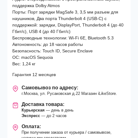
(Z1H9000E7)
поддержка Dolby Atmos
Sky
Порты: Порт зарядки MagSafe 3, 3,5 мм разъем для
Blue
наушников, Два порта Thunderbolt 4 (USB-C) с
поддержкой: зарядки, DisplayPort, Thunderbolt 4 (до 40
Гбит/с), USB 4 (до 40 Гбит/с)
Беспроводные технологии: Wi-Fi 6E, Bluetooth 5.3
Автономность: до 18 часов работы
Безопасность: Touch ID, Secure Enclave
ОС: macOS Sequoia
Вес: 1,24 кг
Гарантия 12 месяцев
Самовывоз по адресу:
г.Москва, ул. Русаковская д.22 Магазин iLikeStore.
Доставка товара:
Курьерская
— день в день
Экспресс
— до 2 часов
Оплата:
При получении заказа от курьера / самовывозе,
наличными средствами