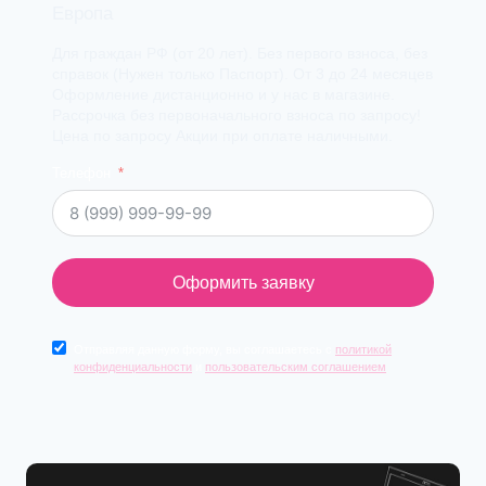
Европа
Для граждан РФ (от 20 лет). Без первого взноса, без
справок (Нужен только Паспорт). От 3 до 24 месяцев
Оформление дистанционно и у нас в магазине.
Рассрочка без первоначального взноса по запросу!
Цена по запросу Акции при оплате наличными.
Телефон
Оформить заявку
Отправляя данную форму, вы соглашаетесь с
политикой
конфиденциальности
и
пользовательским соглашением