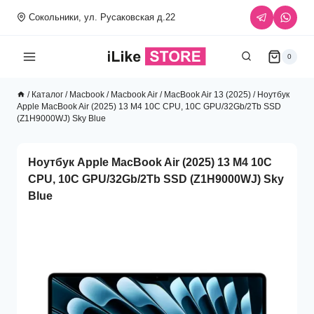
Перейти
Сокольники, ул. Русаковская д.22
к
содержимому
0
/
Каталог
/
Macbook
/
Macbook Air
/
MacBook Air 13 (2025)
/
Ноутбук
Apple MacBook Air (2025) 13 M4 10C CPU, 10C GPU/32Gb/2Tb SSD
(Z1H9000WJ) Sky Blue
Ноутбук Apple MacBook Air (2025) 13 M4 10C
CPU, 10C GPU/32Gb/2Tb SSD (Z1H9000WJ) Sky
Blue