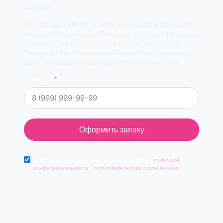
Европа
Для граждан РФ (от 20 лет). Без первого взноса, без
справок (Нужен только Паспорт). От 3 до 24 месяцев
Оформление дистанционно и у нас в магазине.
Рассрочка без первоначального взноса по запросу!
Цена по запросу Акции при оплате наличными.
Телефон
Оформить заявку
Отправляя данную форму, вы соглашаетесь с
политикой
конфиденциальности
и
пользовательским соглашением