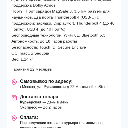
(Z1H9000WJ)
поддержка Dolby Atmos
Sky
Порты: Порт зарядки MagSafe 3, 3,5 мм разъем для
Blue
наушников, Два порта Thunderbolt 4 (USB-C) с
поддержкой: зарядки, DisplayPort, Thunderbolt 4 (до 40
Гбит/с), USB 4 (до 40 Гбит/с)
Беспроводные технологии: Wi-Fi 6E, Bluetooth 5.3
Автономность: до 18 часов работы
Безопасность: Touch ID, Secure Enclave
ОС: macOS Sequoia
Вес: 1,24 кг
Гарантия 12 месяцев
Самовывоз по адресу:
г.Москва, ул. Русаковская д.22 Магазин iLikeStore.
Доставка товара:
Курьерская
— день в день
Экспресс
— до 2 часов
Оплата:
При получении заказа от курьера / самовывозе,
наличными средствами