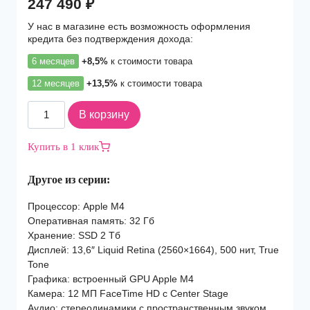
247 490
₽
У нас в магазине есть возможность оформления
кредита без подтверждения дохода:
6 месяцев
+8,5%
к стоимости товара
12 месяцев
+13,5%
к стоимости товара
Количество
В корзину
товара
Ноутбук
Купить в 1 клик
Apple
MacBook
Другое из серии:
Air
(2025)
Процессор: Apple M4
13
Оперативная память: 32 Гб
M4
Хранение: SSD 2 Тб
10C
Дисплей: 13,6″ Liquid Retina (2560×1664), 500 нит, True
CPU,
Tone
10C
Графика: встроенный GPU Apple M4
GPU/32Gb/2Tb
Камера: 12 МП FaceTime HD с Center Stage
SSD
Аудио: стереодинамики с пространственным звуком,