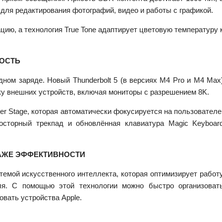
для редактирования фотографий, видео и работы с графикой.
ию, а технология True Tone адаптирует цветовую температуру 
ОСТЬ
ном заряде. Новый Thunderbolt 5 (в версиях M4 Pro и M4 Max
у внешних устройств, включая мониторы с разрешением 8K.
r Stage, которая автоматически фокусируется на пользователе
осторный трекпад и обновлённая клавиатура Magic Keyboar
РАЖЕ ЭФФЕКТИВНОСТИ
стемой искусственного интеллекта, которая оптимизирует работ
ля. С помощью этой технологии можно быстро организоват
овать устройства Apple.