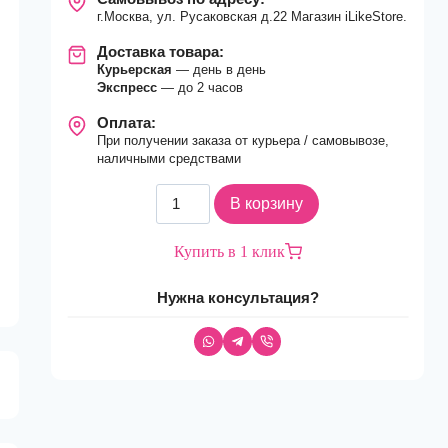
г.Москва, ул. Русаковская д.22 Магазин iLikeStore.
Доставка товара:
Курьерская
— день в день
Экспресс
— до 2 часов
Оплата:
При получении заказа от курьера / самовывозе,
наличными средствами
Количество
В корзину
товара
Ноутбук
Купить в 1 клик
Apple
MacBook
Нужна консультация?
Pro
14
(2024)
M4
10c
CPU,