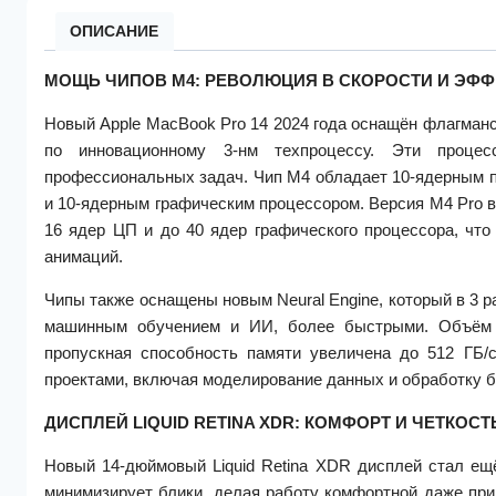
ОПИСАНИЕ
МОЩЬ ЧИПОВ M4: РЕВОЛЮЦИЯ В СКОРОСТИ И ЭФ
Новый Apple MacBook Pro 14 2024 года оснащён флагман
по инновационному 3-нм техпроцессу. Эти процес
профессиональных задач. Чип M4 обладает 10-ядерным п
и 10-ядерным графическим процессором. Версия M4 Pro в
16 ядер ЦП и до 40 ядер графического процессора, что
анимаций.
Чипы также оснащены новым Neural Engine, который в 3 р
машинным обучением и ИИ, более быстрыми. Объём 
пропускная способность памяти увеличена до 512 ГБ/
проектами, включая моделирование данных и обработку 
ДИСПЛЕЙ LIQUID RETINA XDR: КОМФОРТ И ЧЕТКОС
Новый 14-дюймовый Liquid Retina XDR дисплей стал ещ
минимизирует блики, делая работу комфортной даже при 