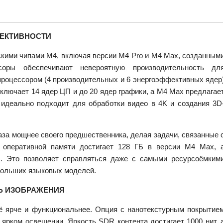
ФЕКТИВНОСТИ
скими чипами M4, включая версии M4 Pro и M4 Max, созданным
соры обеспечивают невероятную производительность дл
роцессором (4 производительных и 6 энергоэффективных ядер
ключает 14 ядер ЦП и до 20 ядер графики, а M4 Max предлагае
 идеально подходит для обработки видео в 4K и создания 3D
аза мощнее своего предшественника, делая задачи, связанные 
оперативной памяти достигает 128 ГБ в версии M4 Max, 
с. Это позволяет справляться даже с самыми ресурсоёмким
больших языковых моделей.
ТЬ ИЗОБРАЖЕНИЯ
ё ярче и функциональнее. Опция с нанотекстурным покрытие
ярком освещении. Яркость SDR контента достигает 1000 нит, 