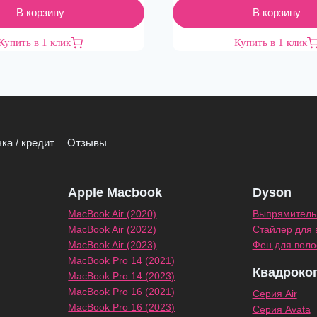
В корзину
В корзину
Купить в 1 клик
Купить в 1 клик
ка / кредит
Отзывы
Apple Macbook
Dyson
MacBook Air (2020)
Выпрямитель 
MacBook Air (2022)
Стайлер для 
MacBook Air (2023)
Фен для воло
MacBook Pro 14 (2021)
Квадроко
MacBook Pro 14 (2023)
MacBook Pro 16 (2021)
Серия Air
MacBook Pro 16 (2023)
Серия Avata