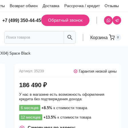
кты
Возврат обмен
Доставка
Рассрочка / кредит
Отзывы
Обратный звонок
+7 (499) 350-44-45
Корзина
0
X04) Space Black
Гарантия низкой цены
Артикул:
35239
186 490
₽
У нас в магазине есть возможность оформления
кредита без подтверждения дохода:
6 месяцев
+8.5%
к стоимости товара
12 месяцев
+13.5%
к стоимости товара
Самовывоз по адресу: