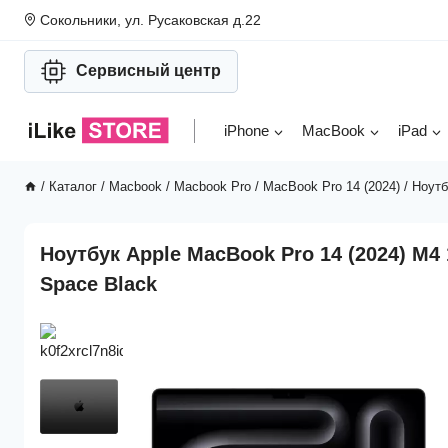
Перейти
Сокольники, ул. Русаковская д.22
к
содержимому
Сервисный центр
iPhone
MacBook
iPad
/
Каталог
/
Macbook
/
Macbook Pro
/
MacBook Pro 14 (2024)
/
Ноутб
Ноутбук Apple MacBook Pro 14 (2024) M4
Space Black