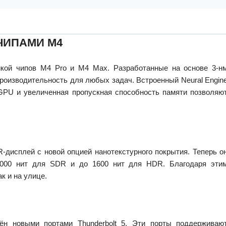
ЧИПАМИ M4
йкой чипов M4 Pro и M4 Max. Разработанные на основе 3-н
роизводительность для любых задач. Встроенный Neural Engin
 GPU и увеличенная пропускная способность памяти позволяю
-дисплей с новой опцией нанотекстурного покрытия. Теперь о
 1000 нит для SDR и до 1600 нит для HDR. Благодаря эти
к и на улице.
н новыми портами Thunderbolt 5. Эти порты поддерживаю