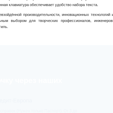
анная клавиатура обеспечивает удобство набора текста.
евзойдённой производительности, инновационных технологий 
льным выбором для творческих профессионалов, инженеров
тиль.
очку через наших
редит-Европа
 справок (Нужен только Паспорт). От 3 до