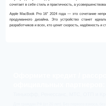
сочетает в себе стиль и практичность, а усовершенствов
Apple MacBook Pro 16″ 2024 года — это сочетание непр
продуманного дизайна. Это устройство станет идеа
разработчиков и всех, кто ценит скорость, надёжность и с
Оформите кредит / расср
официальных партнеров:
Тинькофф, Ренессанс, МТС, ОТП и К
Для граждан РФ (от 20 лет). Без первого взноса, без