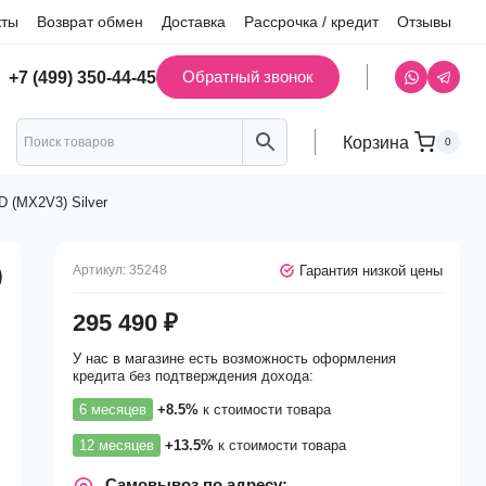
кты
Возврат обмен
Доставка
Рассрочка / кредит
Отзывы
Обратный звонок
+7 (499) 350-44-45
Корзина
0
 (MX2V3) Silver
Гарантия низкой цены
Артикул:
35248
)
295 490
₽
У нас в магазине есть возможность оформления
кредита без подтверждения дохода:
6 месяцев
+8.5%
к стоимости товара
12 месяцев
+13.5%
к стоимости товара
Самовывоз по адресу: