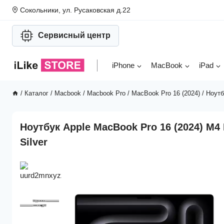
Перейти
Сокольники, ул. Русаковская д.22
к
содержимому
Сервисный центр
iPhone
MacBook
iPad
/
Каталог
/
Macbook
/
Macbook Pro
/
MacBook Pro 16 (2024)
/
Ноутб
Ноутбук Apple MacBook Pro 16 (2024) M
Silver