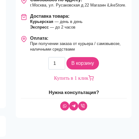
г.Москва, ул. Русаковская д.22 Магазин iLikeStore.
Доставка товара:
Курьерская
— день в день
Экспресс
— до 2 часов
Оплата:
При получении заказа от курьера / самовывозе,
наличными средствами
Количество
В корзину
товара
Ноутбук
Купить в 1 клик
Apple
MacBook
Нужна консультация?
Pro
16
(2024)
M4
Max
14C