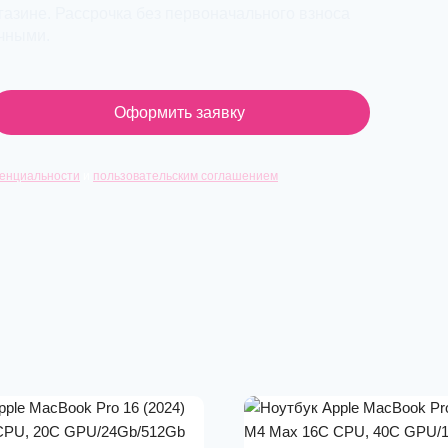
азине. Рассрочка без первоначального взноса
ичными.
Оформить заявку
енциальности
и
пользовательским соглашением