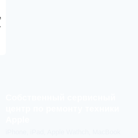
и
,
Cобственный сервисный
центр по ремонту техники
Apple
iPhone, iPad, Apple Wathch, MacBook