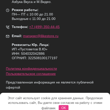
Азбука Вкуса и М.Видео.
Режим работы:
ПН— ПТ с 10.00 до 21.00
Выходные с 11.00 до 21.00
Телефон:
+7 (499) 350-44-45
Email:
manager@ilikestore.ru
Реквизиты Юр. Лица:
ИП «Пуcтоветов В.Ю»
ИНН: 504032042886
ОГРНИП: 322508100177197
Политика конфиденциальности
Пользовательское соглашение
Представленная информация не является публичной
офертой
Этот сайт использует cookie для хранения данных. Продолжая
использовать сайт, Вы даете свое согласие на работу с этими
© 2026 iLikeStore - Продажа техники Apple в Москве и МО.
файлами.
OK