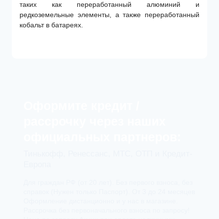
таких как переработанный алюминий и
редкоземельные элементы, а также переработанный
кобальт в батареях.
Оформите кредит /
рассрочку через наших
официальных партнеров:
Тинькофф, Ренессанс, МТС, ОТП и Кредит-
Европа
Для граждан РФ (от 20 лет). Без первого взноса, без
справок (Нужен только Паспорт). От 3 до 24 месяцев
Оформление дистанционно и у нас в магазине.
Рассрочка без первоначального взноса по запросу!