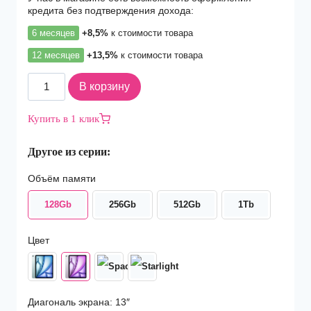
кредита без подтверждения дохода:
6 месяцев
+8,5%
к стоимости товара
12 месяцев
+13,5%
к стоимости товара
Количество
В корзину
товара
Планшет
Купить в 1 клик
Apple
iPad
Другое из серии:
Air
13
Объём памяти
(2025)
Wi-
128Gb
256Gb
512Gb
1Tb
Fi
+
Cellular
Цвет
128Gb
Purple
Диагональ экрана: 13″