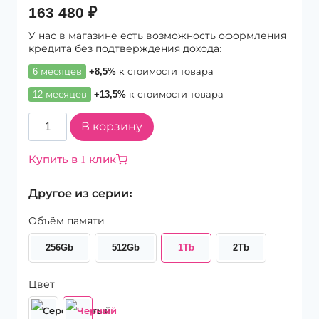
163 480
₽
У нас в магазине есть возможность оформления
кредита без подтверждения дохода:
6 месяцев
+8,5%
к стоимости товара
12 месяцев
+13,5%
к стоимости товара
Количество
В корзину
товара
Планшет
Купить в 1 клик
Apple
iPad
Другое из серии:
Pro
13
Объём памяти
(2024)
Wi-
256Gb
512Gb
1Tb
2Tb
Fi
+
Cellular
Цвет
1Tb
Space