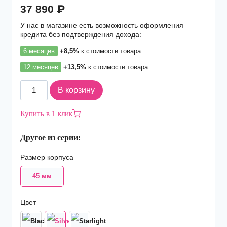
37 890
₽
У нас в магазине есть возможность оформления
кредита без подтверждения дохода:
6 месяцев
+8,5%
к стоимости товара
12 месяцев
+13,5%
к стоимости товара
Количество
В корзину
товара
Смарт-
Купить в 1 клик
часы
Apple
Другое из серии:
Watch
Series
Размер корпуса
8
GPS
45 мм
45mm
Silver/White
Sport
Цвет
Band