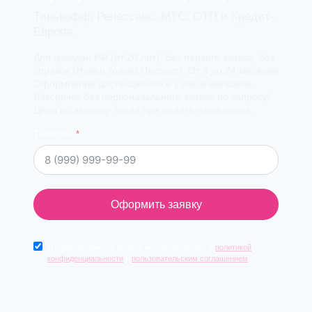
Тинькофф, Ренессанс, МТС, ОТП и Кредит-
Европа
Для граждан РФ (от 20 лет). Без первого взноса, без
справок (Нужен только Паспорт). От 3 до 24 месяцев
Оформление дистанционно и у нас в магазине.
Рассрочка без первоначального взноса по запросу!
Цена по запросу Акции при оплате наличными.
Телефон
Оформить заявку
Отправляя данную форму, вы соглашаетесь с
политикой
конфиденциальности
и
пользовательским соглашением