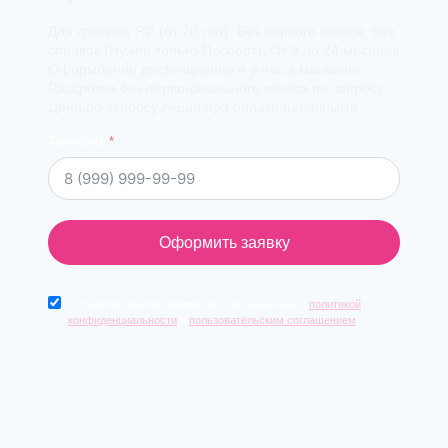
Для граждан РФ (от 20 лет). Без первого взноса, без
справок (Нужен только Паспорт). От 3 до 24 месяцев
Оформление дистанционно и у нас в магазине.
Рассрочка без первоначального взноса по запросу!
Цена по запросу Акции при оплате наличными.
Телефон
Оформить заявку
Отправляя данную форму, вы соглашаетесь с
политикой
конфиденциальности
и
пользовательским соглашением