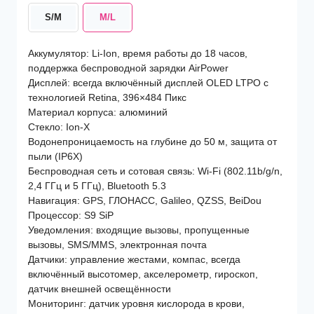
S/M
M/L
Аккумулятор: Li-Ion, время работы до 18 часов,
поддержка беспроводной зарядки AirPower
Дисплей: всегда включённый дисплей OLED LTPO с
технологией Retina, 396×484 Пикс
Материал корпуса: алюминий
Стекло: Ion-X
Водонепроницаемость на глубине до 50 м, защита от
пыли (IP6X)
Беспроводная сеть и сотовая связь: Wi-Fi (802.11b/g/n,
2,4 ГГц и 5 ГГц), Bluetooth 5.3
Навигация: GPS, ГЛОНАСС, Galileo, QZSS, BeiDou
Процессор: S9 SiP
Уведомления: входящие вызовы, пропущенные
вызовы, SMS/MMS, электронная почта
Датчики: управление жестами, компас, всегда
включённый высотомер, акселерометр, гироскоп,
датчик внешней освещённости
Мониторинг: датчик уровня кислорода в крови,