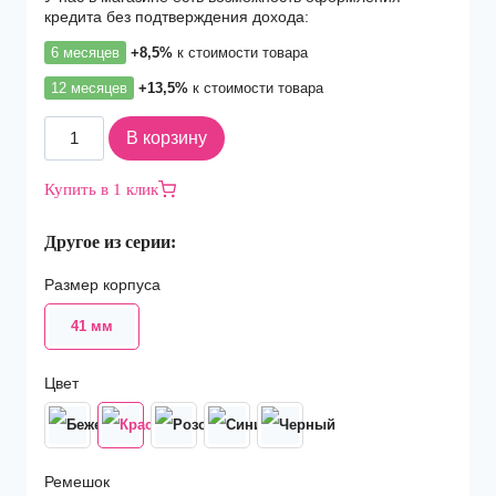
кредита без подтверждения дохода:
6 месяцев
+8,5%
к стоимости товара
12 месяцев
+13,5%
к стоимости товара
Количество
В корзину
товара
Смарт-
Купить в 1 клик
часы
Apple
Другое из серии:
Watch
Series
Размер корпуса
9
41mm
41 мм
(PRODUCT)RED
Aluminium
M/L
Цвет
Ремешок