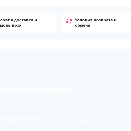
ловия доставки и
Условия возврата и
амовывоза
обмена
очку через наших
редит-Европа
 справок (Нужен только Паспорт). От 3 до