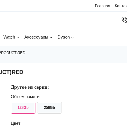
Главная
Конта
Watch
Аксессуары
Dyson
 (PRODUCT)RED
DUCT)RED
Другое из серии:
Объём памяти
128Gb
256Gb
Цвет