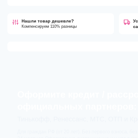
Нашли товар дешевле?
Ус
Компенсируем 110% разницы
с
Оформите кредит / расср
официальных партнеров:
Тинькофф, Ренессанс, МТС, ОТП и К
Для граждан РФ (от 20 лет). Без первого взноса, без