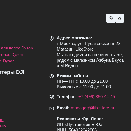
Адрес магазина:
г. Москва, ул. Русаковская д.22
для волос Dyson
Магазин iLikeStore
волос Dyson
Мы находимся на первом этаже,
рядом с магазином Азбука Вкуса
с Dyson
и М.Видео.
птеры DJI
Режим работы:
ПН— ПТ с 10.00 до 21.00
Выходные с 11.00 до 21.00
Телефон:
+7 (499) 350-44-45
e
Email:
manager@ilikestore.ru
Реквизиты Юр. Лица:
om
ИП «Пуcтоветов В.Ю»
llo
ИНН: 504032042886