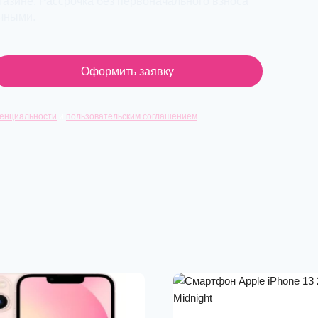
азине. Рассрочка без первоначального взноса
ичными.
Оформить заявку
енциальности
и
пользовательским соглашением