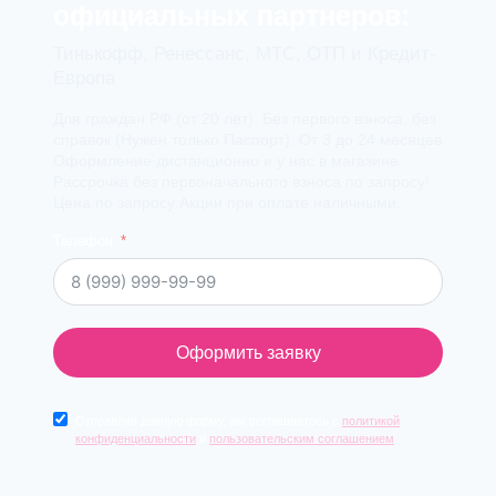
официальных партнеров:
Тинькофф, Ренессанс, МТС, ОТП и Кредит-
Европа
Для граждан РФ (от 20 лет). Без первого взноса, без
справок (Нужен только Паспорт). От 3 до 24 месяцев
Оформление дистанционно и у нас в магазине.
Рассрочка без первоначального взноса по запросу!
Цена по запросу Акции при оплате наличными.
Телефон
Оформить заявку
Отправляя данную форму, вы соглашаетесь с
политикой
конфиденциальности
и
пользовательским соглашением