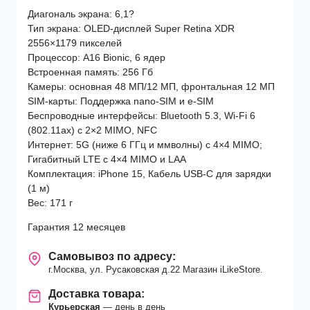
Диагональ экрана: 6,1?
Тип экрана: OLED-дисплей Super Retina XDR
2556×1179 пикселей
Процессор: A16 Bionic, 6 ядер
Встроенная память: 256 Гб
Камеры: основная 48 МП/12 МП, фронтальная 12 МП
SIM-карты: Поддержка nano-SIM и e-SIM
Беспроводные интерфейсы: Bluetooth 5.3, Wi-Fi 6
(802.11ax) с 2×2 MIMO, NFC
Интернет: 5G (ниже 6 ГГц и ммволны) с 4×4 MIMO;
Гигабитный LTE с 4×4 MIMO и LAA
Комплектация: iPhone 15, Кабель USB-C для зарядки
(1 м)
Вес: 171 г
Гарантия 12 месяцев
Самовывоз по адресу:
г.Москва, ул. Русаковская д.22 Магазин iLikeStore.
Доставка товара:
Курьерская
— день в день