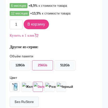
6 месяцев
+8,5%
к стоимости товара
12 месяцев
+13,5%
к стоимости товара
Количество
В корзину
товара
Смартфон
Купить в 1 клик
Apple
iPhone
Другое из серии:
15
256Gb
Объём памяти
Green
128Gb
256Gb
512Gb
Цвет
Без RuStore