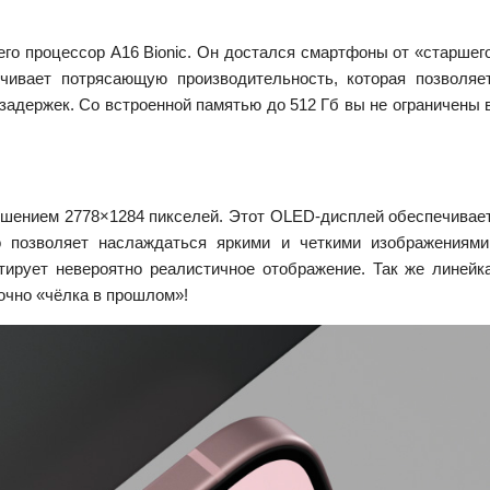
его процессор A16 Bionic. Он достался смартфоны от «старшег
чивает потрясающую производительность, которая позволяе
задержек. Со встроенной памятью до 512 Гб вы не ограничены 
шением 2778×1284 пикселей. Этот OLED-дисплей обеспечивае
то позволяет наслаждаться яркими и четкими изображениями
нтирует невероятно реалистичное отображение.
Так же линейк
точно «чёлка в прошлом»!