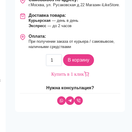
г.Москва, ул. Русаковская д.22 Магазин iLikeStore.
Доставка товара:
Курьерская
— день в день
Экспресс
— до 2 часов
Оплата:
При получении заказа от курьера / самовывозе,
наличными средствами
Количество
В корзину
товара
Смартфон
Купить в 1 клик
Apple
с
iPhone
Нужна консультация?
15
Plus
512Gb
Green