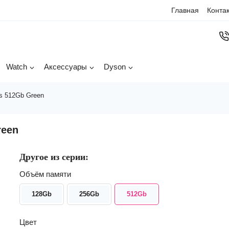
Главная
Конта
Watch
Аксессуары
Dyson
s 512Gb Green
reen
Другое из серии:
Объём памяти
128Gb
256Gb
512Gb
Цвет