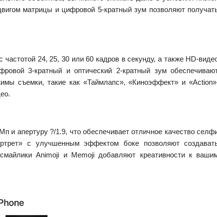
двигом матрицы и цифровой 5-кратный зум позволяют получат
частотой 24, 25, 30 или 60 кадров в секунду, а также HD-виде
ифровой 3-кратный и оптический 2-кратный зум обеспечиваю
мы съемки, такие как «Таймлапс», «Киноэффект» и «Action»
ео.
п и апертуру ?/1.9, что обеспечивает отличное качество селф
ортрет» с улучшенным эффектом боке позволяют создават
смайлики Animoji и Memoji добавляют креативности к ваши