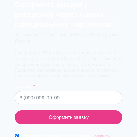
Оформите кредит /
рассрочку через наших
официальных партнеров:
Тинькофф, Ренессанс, МТС, ОТП и Кредит-
Европа
Для граждан РФ (от 20 лет). Без первого взноса, без
справок (Нужен только Паспорт). От 3 до 24 месяцев
Оформление дистанционно и у нас в магазине.
Рассрочка без первоначального взноса по запросу!
Цена по запросу Акции при оплате наличными.
Телефон
Оформить заявку
Отправляя данную форму, вы соглашаетесь с
политикой