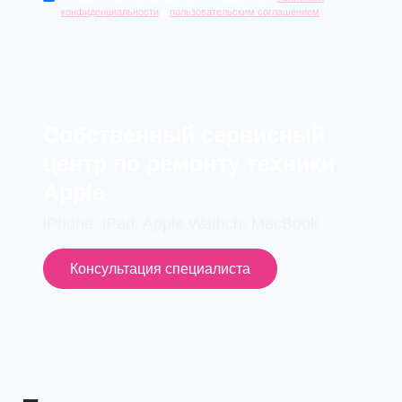
конфиденциальности
и
пользовательским соглашением
Cобственный сервисный
центр по ремонту техники
Apple
iPhone, iPad, Apple Wathch, MacBook
Консультация специалиста