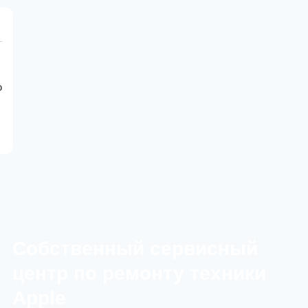
Pink
ю
Cобственный сервисный
центр по ремонту техники
Apple