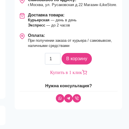
г.Москва, ул. Русаковская д.22 Магазин iLikeStore.
Доставка товара:
Курьерская
— день в день
Экспресс
— до 2 часов
Оплата:
При получении заказа от курьера / самовывозе,
наличными средствами
Количество
В корзину
товара
Смартфон
Купить в 1 клик
Apple
iPhone
Нужна консультация?
16
256Gb
nano
Sim
+
eSim