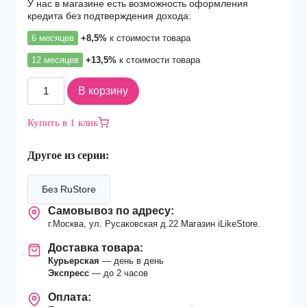
У нас в магазине есть возможность оформления
кредита без подтверждения дохода:
6 месяцев
+8,5%
к стоимости товара
12 месяцев
+13,5%
к стоимости товара
Количество
В корзину
товара
Смартфон
Купить в 1 клик
Apple
iPhone
Другое из серии:
16
512Gb
nano
Без RuStore
Sim
Самовывоз по адресу:
+
г.Москва, ул. Русаковская д.22 Магазин iLikeStore.
eSim
Black
Доставка товара:
Курьерская
— день в день
Экспресс
— до 2 часов
Оплата: