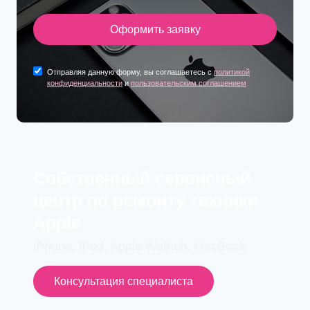
Оформить заявку
Отправляя данную форму, вы соглашаетесь с
политикой
конфиденциальности
и
пользовательским соглашением
Cобственный сервисный
центр по ремонту техники
Apple
iPhone, iPad, Apple Wathch, MacBook
Консультация специалиста