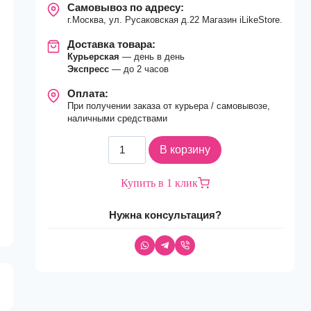
Самовывоз по адресу:
г.Москва, ул. Русаковская д.22 Магазин iLikeStore.
Доставка товара:
Курьерская
— день в день
Экспресс
— до 2 часов
Оплата:
При получении заказа от курьера / самовывозе,
наличными средствами
Количество
В корзину
товара
Смартфон
Купить в 1 клик
Apple
iPhone
Нужна консультация?
16
Plus
256Gb
nano
Sim
+