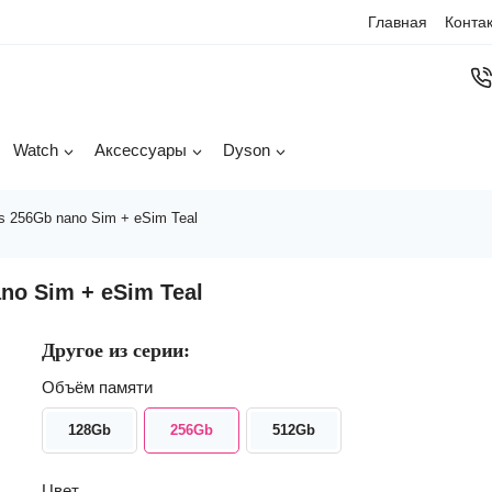
Главная
Конта
Watch
Аксессуары
Dyson
s 256Gb nano Sim + eSim Teal
no Sim + eSim Teal
Другое из серии:
Объём памяти
128Gb
256Gb
512Gb
Цвет