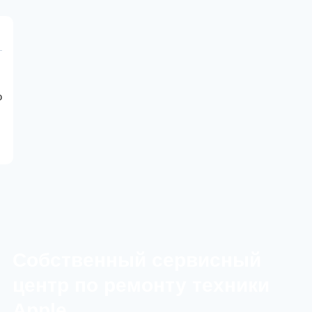
eSim
Teal
ю
Cобственный сервисный
центр по ремонту техники
Apple