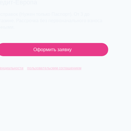
редит-Европа
 справок (Нужен только Паспорт). От 3 до
азине. Рассрочка без первоначального взноса
ичными.
Оформить заявку
енциальности
и
пользовательским соглашением