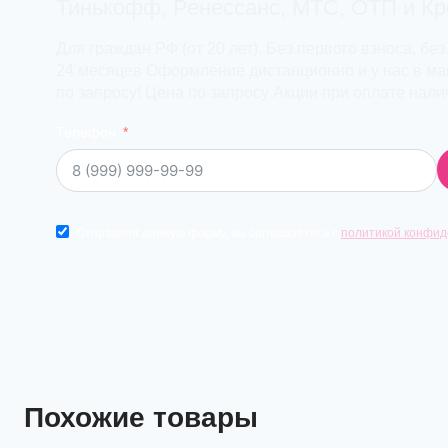
Тинькофф, Ренессанс, МТС, ОТП и К
Для граждан РФ (от 20 лет). Без первого взноса, без
24 месяцев Оформление дистанционно и у нас в маг
по запросу! Цена по запросу Акции при оплате нал
Телефон
Отправляя данную форму, вы соглашаетесь с
политикой конфид
Похожие товары