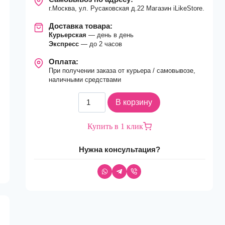
г.Москва, ул. Русаковская д.22 Магазин iLikeStore.
Доставка товара:
Курьерская
— день в день
Экспресс
— до 2 часов
Оплата:
При получении заказа от курьера / самовывозе,
наличными средствами
Количество
В корзину
товара
Смартфон
Купить в 1 клик
Apple
iPhone
Нужна консультация?
16
Pro
Max
1Tb
nano
Sim