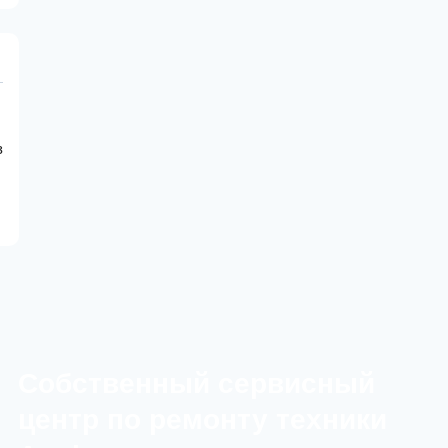
+
eSim
White
Titanium
з
Cобственный сервисный
центр по ремонту техники