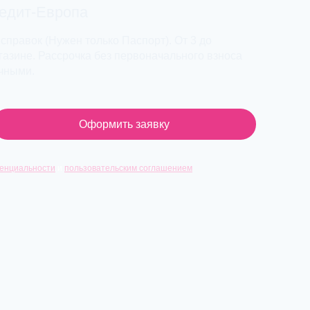
редит-Европа
 справок (Нужен только Паспорт). От 3 до
азине. Рассрочка без первоначального взноса
ичными.
Оформить заявку
енциальности
и
пользовательским соглашением