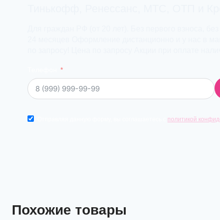
Тинькофф, Ренессанс, МТС, ОТП и К
Для граждан РФ (от 20 лет). Без первого взноса, без
24 месяцев Оформление дистанционно и у нас в маг
по запросу! Цена по запросу Акции при оплате нал
Телефон
Отправляя данную форму, вы соглашаетесь с
политикой конфид
Похожие товары