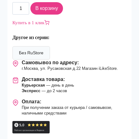
Количество
В корзину
товара
Смартфон
Купить в 1 клик
Apple
iPhone
Другое из серии:
17
256Gb
nano
Без RuStore
Sim
Самовывоз по адресу:
+
г.Москва, ул. Русаковская д.22 Магазин iLikeStore.
eSim
White
Доставка товара:
Курьерская
— день в день
Экспресс
— до 2 часов
Оплата:
При получении заказа от курьера / самовывозе,
наличными средствами