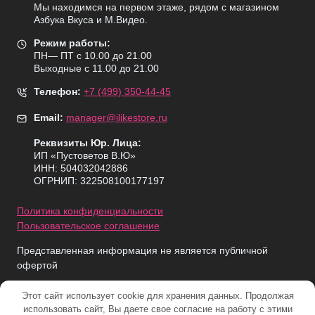
Мы находимся на первом этаже, рядом с магазином
Азбука Вкуса и М.Видео.
Режим работы:
ПН— ПТ с 10.00 до 21.00
Выходные с 11.00 до 21.00
Телефон:
+7 (499) 350-44-45
Email:
manager@ilikestore.ru
Реквизиты Юр. Лица:
ИП «Пуcтоветов В.Ю»
ИНН: 504032042886
ОГРНИП: 322508100177197
Политика конфиденциальности
Пользовательское соглашение
Представленная информация не является публичной
офертой
Этот сайт использует cookie для хранения данных. Продолжая
использовать сайт, Вы даете свое согласие на работу с этими
© 2026 iLikeStore - Продажа техники Apple в Москве и МО.