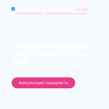
Отправляя данную форму, вы соглашаетесь с
политикой
конфиденциальности
и
пользовательским соглашением
Cобственный сервисный
центр по ремонту техники
Apple
iPhone, iPad, Apple Wathch, MacBook
Консультация специалиста