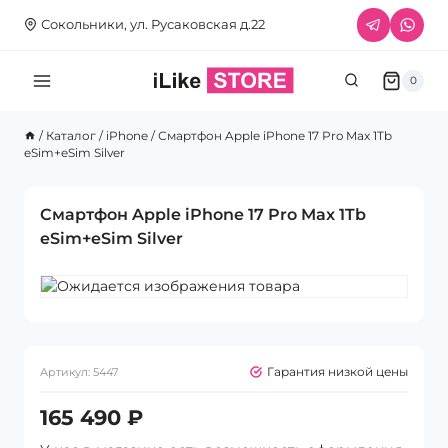
Перейти
Сокольники, ул. Русаковская д.22
к
содержимому
0
/
Каталог
/
iPhone
/
Смартфон Apple iPhone 17 Pro Max 1Tb
eSim+eSim Silver
Смартфон Apple iPhone 17 Pro Max 1Tb
eSim+eSim Silver
Гарантия низкой цены
Артикул:
5447
165 490
₽