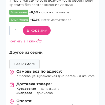
У нас в магазине есть возможность оформления
кредита без подтверждения дохода:
6 месяцев
+8,5%
к стоимости товара
12 месяцев
+13,5%
к стоимости товара
Количество
В корзину
товара
Смартфон
Купить в 1 клик
Apple
iPhone
Другое из серии:
17
Pro
Max
Без RuStore
1Tb
Самовывоз по адресу:
eSim+eSim
г.Москва, ул. Русаковская д.22 Магазин iLikeStore.
Silver
Доставка товара:
Курьерская
— день в день
Экспресс
— до 2 часов
Оплата: