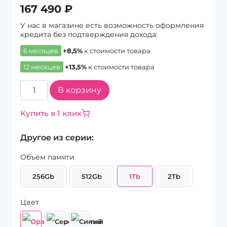
167 490
₽
У нас в магазине есть возможность оформления
кредита без подтверждения дохода:
6 месяцев
+8,5%
к стоимости товара
12 месяцев
+13,5%
к стоимости товара
Количество
В корзину
товара
Смартфон
Купить в 1 клик
Apple
iPhone
Другое из серии:
17
Pro
Объём памяти
Max
1Tb
256Gb
512Gb
1Tb
2Tb
eSim+eSim
Cosmic
Orange
Цвет