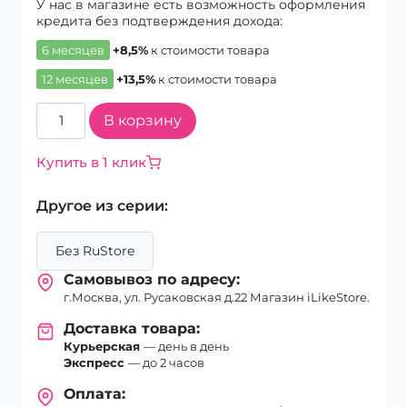
У нас в магазине есть возможность оформления
кредита без подтверждения дохода:
6 месяцев
+8,5%
к стоимости товара
12 месяцев
+13,5%
к стоимости товара
Количество
В корзину
товара
Смартфон
Купить в 1 клик
Apple
iPhone
Другое из серии:
17
Pro
Max
Без RuStore
256Gb
Самовывоз по адресу:
eSim+eSim
г.Москва, ул. Русаковская д.22 Магазин iLikeStore.
Deep
Blue
Доставка товара:
Курьерская
— день в день
Экспресс
— до 2 часов
Оплата: