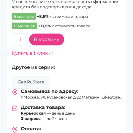
У нас в магазине есть возможность оформления
кредита без подтверждения дохода:
6 месяцев
+8,5%
к стоимости товара
12 месяцев
+13,5%
к стоимости товара
Количество
В корзину
товара
Смартфон
Купить в 1 клик
Apple
iPhone
Другое из серии:
17
Pro
Max
Без RuStore
512Gb
Самовывоз по адресу:
eSim+eSim
г.Москва, ул. Русаковская д.22 Магазин iLikeStore.
Cosmic
Orange
Доставка товара:
Курьерская
— день в день
Экспресс
— до 2 часов
Оплата: