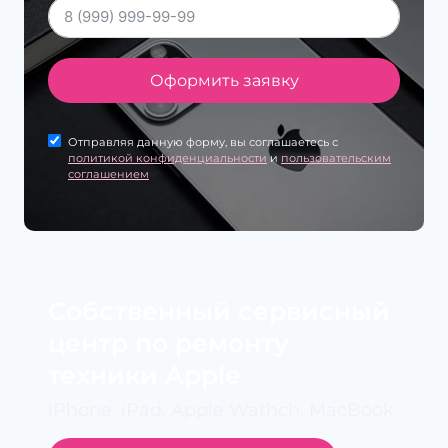
Оформить заявку
Отправляя данную форму, вы соглашаетесь с
политикой конфиденциальности
и
пользовательским
соглашением
Cобственный сервисный
центр по ремонту
техники Apple
iPhone, iPad, Apple Wathch, MacBook