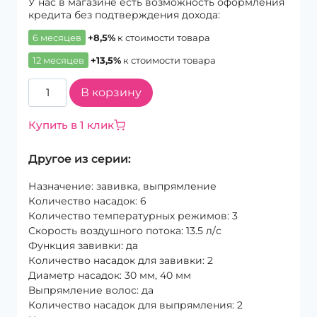
У нас в магазине есть возможность оформления
кредита без подтверждения дохода:
6 месяцев
+8,5%
к стоимости товара
12 месяцев
+13,5%
к стоимости товара
Количество
В корзину
товара
Стайлер
Купить в 1 клик
Dyson
Airwrap
Другое из серии:
Complete
HS05
Назначение: завивка, выпрямление
Blue/Pink
Количество насадок: 6
Количество температурных режимов: 3
Скорость воздушного потока: 13.5 л/с
Функция завивки: да
Количество насадок для завивки: 2
Диаметр насадок: 30 мм, 40 мм
Выпрямление волос: да
Количество насадок для выпрямления: 2