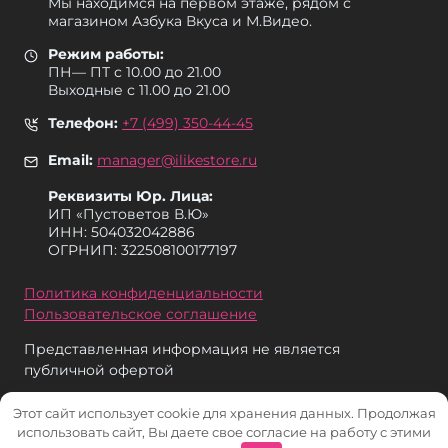
Мы находимся на первом этаже, рядом с
магазином Азбука Вкуса и М.Видео.
Режим работы:
ПН— ПТ с 10.00 до 21.00
Выходные с 11.00 до 21.00
Телефон:
+7 (499) 350-44-45
Email:
manager@ilikestore.ru
Реквизиты Юр. Лица:
ИП «Пуcтоветов В.Ю»
ИНН: 504032042886
ОГРНИП: 322508100177197
Политика конфиденциальности
Пользовательское соглашение
Представленная информация не является
публичной офертой
Этот сайт использует cookie для хранения данных. Продолжая
использовать сайт, Вы даете свое согласие на работу с этими
© 2026 iLikeStore - Продажа техники Apple в Москве и МО.