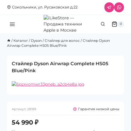
Перейти
Сокольники, ул. Русаковская д.22
к
содержимому
0
/
Каталог
/
Dyson
/
Стайлер для волос
/
Стайлер Dyson
Airwrap Complete HS05 Blue/Pink
Стайлер Dyson Airwrap Complete HS05
Blue/Pink
Гарантия низкой цены
Артикул:
28189
54 990
₽