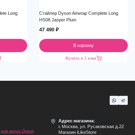
ete Long
Стайлер Dyson Airwrap Complete Long
HS08 Jasper Plum
47 490
₽
В корзину
Купить в 1 клик
Адрес магазина:
г. Москва, ул. Русаковская д.22
для волос Dyson
Магазин iLikeStore