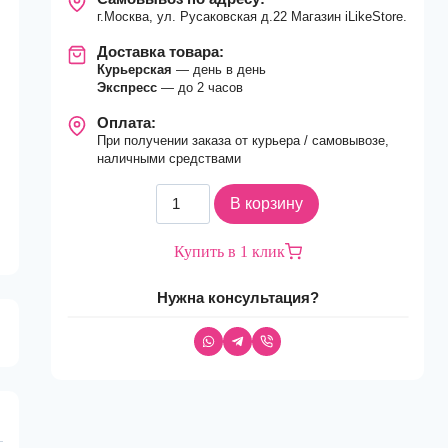
г.Москва, ул. Русаковская д.22 Магазин iLikeStore.
Доставка товара:
Курьерская
— день в день
Экспресс
— до 2 часов
Оплата:
При получении заказа от курьера / самовывозе,
наличными средствами
Количество
В корзину
товара
Стайлер
Купить в 1 клик
Dyson
Airwrap
Нужна консультация?
Complete
Long
HS08
Blue/Copper