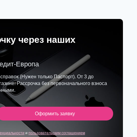
очку через наших
редит-Европа
 справок (Нужен только Паспорт). От 3 до
азине. Рассрочка без первоначального взноса
ичными.
Оформить заявку
енциальности
и
пользовательским соглашением