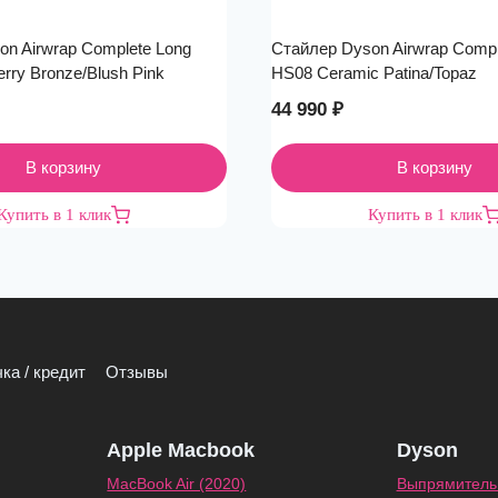
n Airwrap Complete Long
Стайлер Dyson Airwrap Compl
rry Bronze/Blush Pink
HS08 Ceramic Patina/Topaz
44 990
₽
В корзину
В корзину
Купить в 1 клик
Купить в 1 клик
ка / кредит
Отзывы
Apple Macbook
Dyson
MacBook Air (2020)
Выпрямитель 