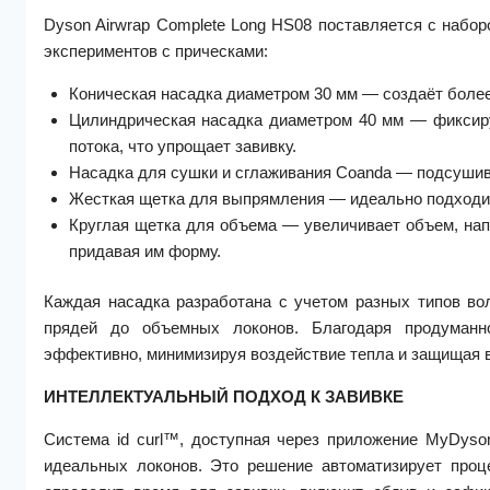
Dyson Airwrap Complete Long HS08 поставляется с набо
экспериментов с прическами:
Коническая насадка диаметром 30 мм — создаёт более 
Цилиндрическая насадка диаметром 40 мм — фиксир
потока, что упрощает завивку.
Насадка для сушки и сглаживания Coanda — подсушивае
Жесткая щетка для выпрямления — идеально подходит
Круглая щетка для объема — увеличивает объем, нап
придавая им форму.
Каждая насадка разработана с учетом разных типов вол
прядей до объемных локонов. Благодаря продуманн
эффективно, минимизируя воздействие тепла и защищая
ИНТЕЛЛЕКТУАЛЬНЫЙ ПОДХОД К ЗАВИВКЕ
Система id curl™, доступная через приложение MyDyso
идеальных локонов. Это решение автоматизирует проце