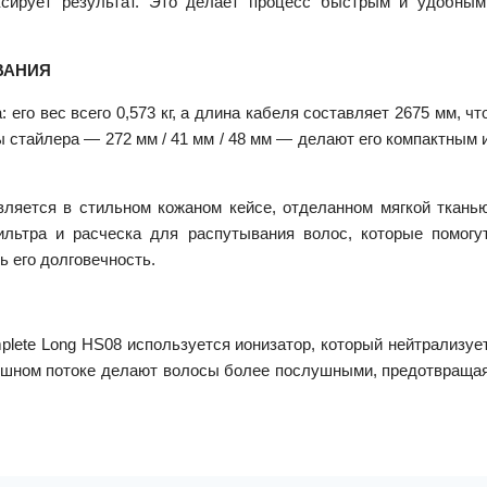
ксирует результат. Это делает процесс быстрым и удобным
ВАНИЯ
его вес всего 0,573 кг, а длина кабеля составляет 2675 мм, чт
 стайлера — 272 мм / 41 мм / 48 мм — делают его компактным 
вляется в стильном кожаном кейсе, отделанном мягкой ткань
ильтра и расческа для распутывания волос, которые помогу
ь его долговечность.
plete Long HS08 используется ионизатор, который нейтрализуе
душном потоке делают волосы более послушными, предотвраща