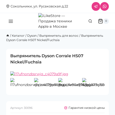
Перейти
Сокольники, ул. Русаковская д.22
к
содержимому
0
/
Каталог
/
Dyson
/
Выпрямитель для волос
/
Выпрямитель
Dyson Corrale HS07 Nickel/Fuchsia
Выпрямитель Dyson Corrale HS07
Nickel/Fuchsia
Гарантия низкой цены
Артикул:
30096