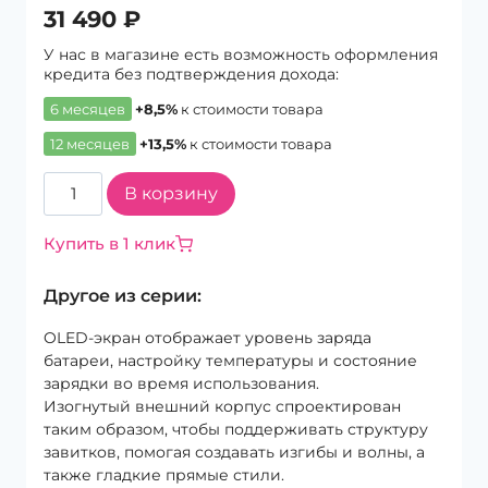
31 490
₽
У нас в магазине есть возможность оформления
кредита без подтверждения дохода:
6 месяцев
+8,5%
к стоимости товара
12 месяцев
+13,5%
к стоимости товара
Количество
В корзину
товара
Выпрямитель
Купить в 1 клик
Dyson
Corrale
Другое из серии:
HS07
Nickel/Fuchsia
OLED-экран отображает уровень заряда
батареи, настройку температуры и состояние
зарядки во время использования.
Изогнутый внешний корпус спроектирован
таким образом, чтобы поддерживать структуру
завитков, помогая создавать изгибы и волны, а
также гладкие прямые стили.