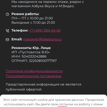
Мы находимся на первом этаже, рядом с
магазином Азбука Вкуса и М.Видео.
Режим работы:
ПН— ПТ с 10.00 до 21.00
Выходные с 11.00 до 21.00
Телефон:
+7 (499) 350-44-45
Email:
manager@ilikestore.ru
Реквизиты Юр. Лица:
ИП «Пуcтоветов В.Ю»
ИНН: 504032042886
ОГРНИП: 322508100177197
Политика конфиденциальности
Пользовательское соглашение
Представленная информация не является
публичной офертой
Этот сайт использует cookie для хранения данных. Продолжая
использовать сайт, Вы даете свое согласие на работу с этими
© 2026 iLikeStore - Продажа техники Apple в Москве и МО.