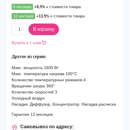
6 месяцев
+8,5%
к стоимости товара
12 месяцев
+13,5%
к стоимости товара
Количество
В корзину
товара
Фен
Купить в 1 клик
Dyson
Supersonic
Другое из серии:
HD07
Nickel/Copper
Макс. мощность 1600 Вт
Макс. температура нагрева 100°С
Количество температурных режимов 4
Вращение шнура 360°
Количество скоростей 3
Холодный воздух
Насадки: Диффузор, Концентратор, Насадка-расческа
Гарантия 12 месяцев
Самовывоз по адресу: