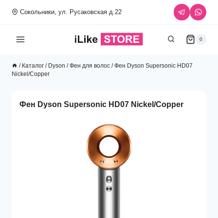
Перейти
Сокольники, ул. Русаковская д.22
к
содержимому
0
/
Каталог
/
Dyson
/
Фен для волос
/
Фен Dyson Supersonic HD07
Nickel/Copper
Фен Dyson Supersonic HD07 Nickel/Copper