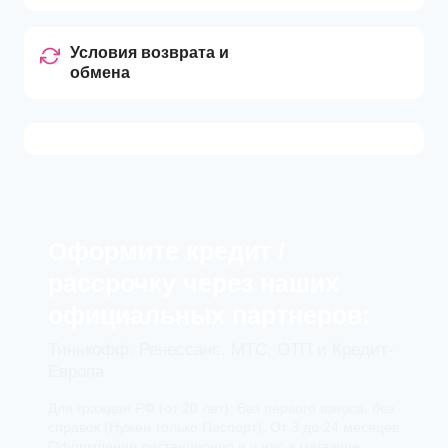
Условия возврата и
обмена
Оформите кредит /
рассрочку через наших
официальных партнеров:
Тинькофф, Ренессанс, МТС, ОТП и Кредит-
Европа
Для граждан РФ (от 20 лет). Без первого взноса, без
справок (Нужен только Паспорт). От 3 до 24 месяцев
Оформление дистанционно и у нас в магазине.