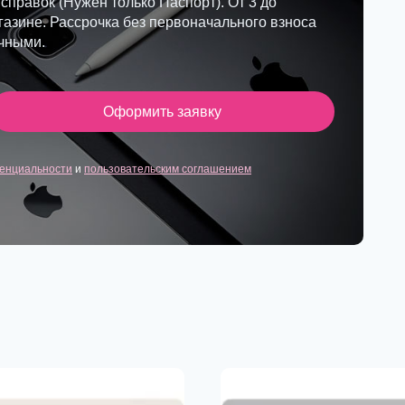
 справок (Нужен только Паспорт). От 3 до
азине. Рассрочка без первоначального взноса
ичными.
Оформить заявку
енциальности
и
пользовательским соглашением