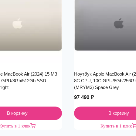
e MacBook Air (2024) 15 M3
Ноутбук Apple MacBook Air (
C GPU/8Gb/512Gb SSD
8C CPU, 10C GPU/8Gb/256G
light
(MRYM3) Space Grey
97 490
₽
В корзину
В корзину
Купить в 1 клик
Купить в 1 клик