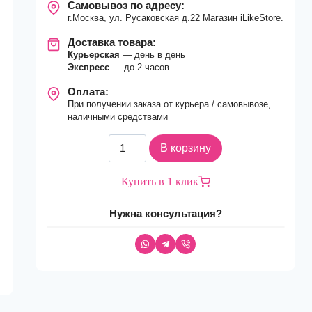
Самовывоз по адресу:
г.Москва, ул. Русаковская д.22 Магазин iLikeStore.
Доставка товара:
Курьерская
— день в день
Экспресс
— до 2 часов
Оплата:
При получении заказа от курьера / самовывозе,
наличными средствами
Количество
В корзину
товара
Ноутбук
Купить в 1 клик
Apple
MacBook
Нужна консультация?
Air
(2024)
15
M3
8C
CPU,