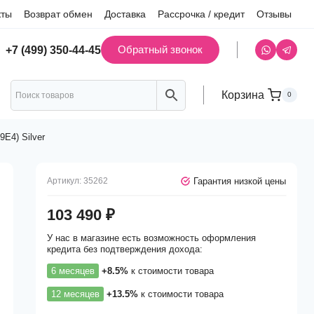
кты
Возврат обмен
Доставка
Рассрочка / кредит
Отзывы
Обратный звонок
+7 (499) 350-44-45
Корзина
0
E4) Silver
Гарантия низкой цены
Артикул:
35262
103 490
₽
У нас в магазине есть возможность оформления
кредита без подтверждения дохода:
6 месяцев
+8.5%
к стоимости товара
12 месяцев
+13.5%
к стоимости товара