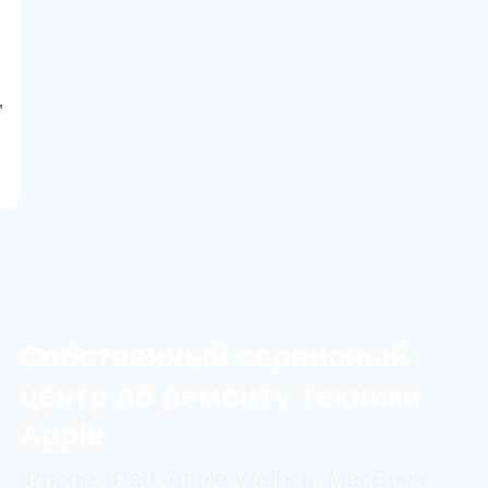
,
Cобственный сервисный
центр по ремонту техники
Apple
iPhone, iPad, Apple Wathch, MacBook