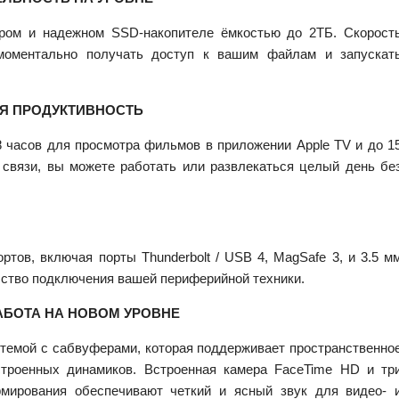
ром и надежном SSD-накопителе ёмкостью до 2ТБ. Скорост
моментально получать доступ к вашим файлам и запускат
АЯ ПРОДУКТИВНОСТЬ
 часов для просмотра фильмов в приложении Apple TV и до 1
 связи, вы можете работать или развлекаться целый день бе
ртов, включая порты Thunderbolt / USB 4, MagSafe 3, и 3.5 м
бство подключения вашей периферийной техники.
АБОТА НА НОВОМ УРОВНЕ
стемой с сабвуферами, которая поддерживает пространственно
строенных динамиков. Встроенная камера FaceTime HD и тр
рмирования обеспечивают четкий и ясный звук для видео- 