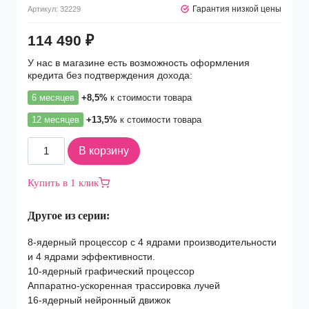
Гарантия низкой цены
Артикул:
32229
114 490
₽
У нас в магазине есть возможность оформления
кредита без подтверждения дохода:
6 месяцев
+8,5%
к стоимости товара
12 месяцев
+13,5%
к стоимости товара
Количество
В корзину
товара
Ноутбук
Купить в 1 клик
Apple
MacBook
Другое из серии:
Air
(2024)
8-ядерный процессор с 4 ядрами производительности
15
и 4 ядрами эффективности.
M3
10-ядерный графический процессор
8C
Аппаратно-ускоренная трассировка лучей
CPU,
16-ядерный нейронный движок
10C