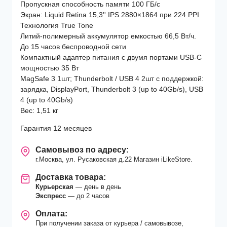
Пропускная способность памяти 100 ГБ/с
GPU/16Gb/512Gb
Экран: Liquid Retina 15,3'' IPS 2880×1864 при 224 PPI
SSD
Технология True Tone
(MXD43)
Литий-полимерный аккумулятор емкостью 66,5 Вт/ч.
Midnight
До 15 часов беспроводной сети
Компактный адаптер питания с двумя портами USB-C
мощностью 35 Вт
MagSafe 3 1шт; Thunderbolt / USB 4 2шт с поддержкой:
зарядка, DisplayPort, Thunderbolt 3 (up to 40Gb/s), USB
4 (up to 40Gb/s)
Вес: 1,51 кг
Гарантия 12 месяцев
Самовывоз по адресу:
г.Москва, ул. Русаковская д.22 Магазин iLikeStore.
Доставка товара:
Курьерская
— день в день
Экспресс
— до 2 часов
Оплата:
При получении заказа от курьера / самовывозе,