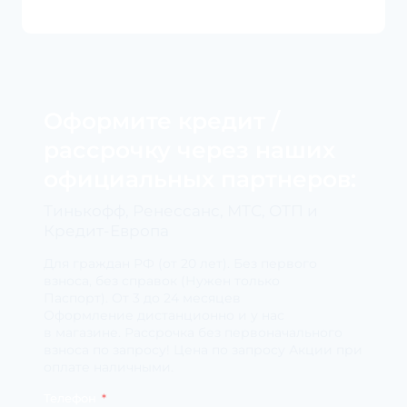
Оформите кредит /
рассрочку через наших
официальных партнеров:
Тинькофф, Ренессанс, МТС, ОТП и
Кредит-Европа
Для граждан РФ (от 20 лет). Без первого
взноса, без справок (Нужен только
Паспорт). От 3 до 24 месяцев
Оформление дистанционно и у нас
в магазине. Рассрочка без первоначального
взноса по запросу! Цена по запросу Акции при
оплате наличными.
Телефон