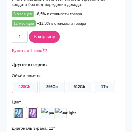
кредита без подтверждения дохода:
6 месяцев
+8,5%
к стоимости товара
12 месяцев
+13,5%
к стоимости товара
Количество
В корзину
товара
Планшет
Купить в 1 клик
Apple
iPad
Другое из серии:
Air
11
Объём памяти
(2025)
Wi-
128Gb
256Gb
512Gb
1Tb
Fi
+
Cellular
Цвет
128Gb
Purple
Диагональ экрана: 11″