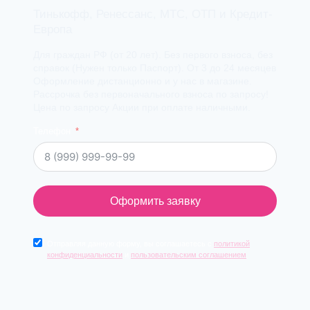
Тинькофф, Ренессанс, МТС, ОТП и Кредит-
Европа
Для граждан РФ (от 20 лет). Без первого взноса, без
справок (Нужен только Паспорт). От 3 до 24 месяцев
Оформление дистанционно и у нас в магазине.
Рассрочка без первоначального взноса по запросу!
Цена по запросу Акции при оплате наличными.
Телефон
Оформить заявку
Отправляя данную форму, вы соглашаетесь с
политикой
конфиденциальности
и
пользовательским соглашением