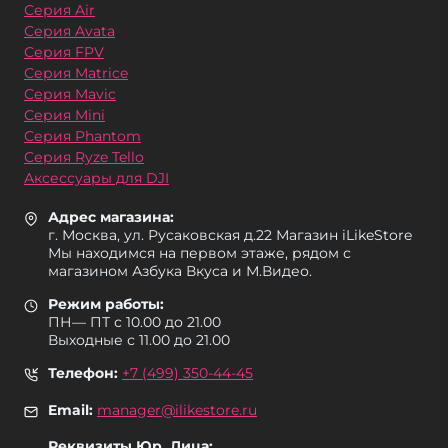
Серия Air
Серия Avata
Серия FPV
Серия Matrice
Серия Mavic
Серия Mini
Серия Phantom
Серия Ryze Tello
Аксессуары для DJI
Адрес магазина:
г. Москва, ул. Русаковская д.22 Магазин iLikeStore
Мы находимся на первом этаже, рядом с
магазином Азбука Вкуса и М.Видео.
Режим работы:
ПН— ПТ с 10.00 до 21.00
Выходные с 11.00 до 21.00
Телефон:
+7 (499) 350-44-45
Email:
manager@ilikestore.ru
Реквизиты Юр. Лица: