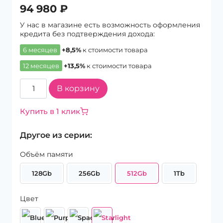
94 980
₽
У нас в магазине есть возможность оформления
кредита без подтверждения дохода:
6 месяцев
+8,5%
к стоимости товара
12 месяцев
+13,5%
к стоимости товара
Количество
В корзину
товара
Планшет
Купить в 1 клик
Apple
iPad
Другое из серии:
Air
11
Объём памяти
(2025)
Wi-
128Gb
256Gb
512Gb
1Tb
Fi
+
Cellular
Цвет
512Gb
Starlight