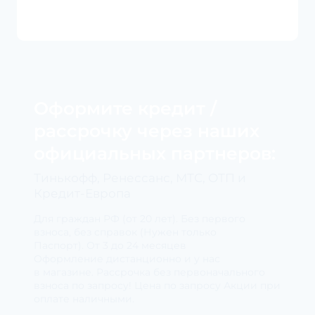
Оформите кредит /
рассрочку через наших
официальных партнеров:
Тинькофф, Ренессанс, МТС, ОТП и
Кредит-Европа
Для граждан РФ (от 20 лет). Без первого
взноса, без справок (Нужен только
Паспорт). От 3 до 24 месяцев
Оформление дистанционно и у нас
в магазине. Рассрочка без первоначального
взноса по запросу! Цена по запросу Акции при
оплате наличными.