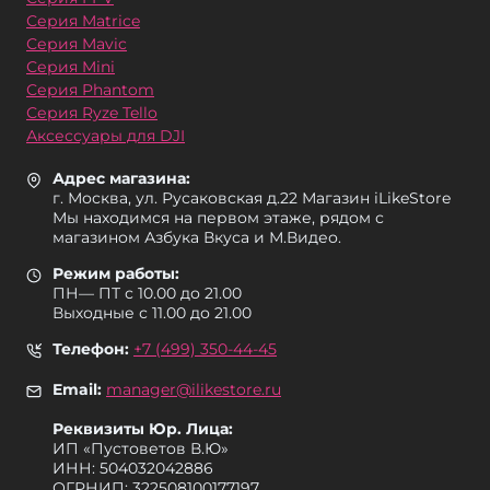
Серия Matrice
Серия Mavic
Серия Mini
Серия Phantom
Серия Ryze Tello
Аксессуары для DJI
Адрес магазина:
г. Москва, ул. Русаковская д.22 Магазин iLikeStore
Мы находимся на первом этаже, рядом с
магазином Азбука Вкуса и М.Видео.
Режим работы:
ПН— ПТ с 10.00 до 21.00
Выходные с 11.00 до 21.00
Телефон:
+7 (499) 350-44-45
Email:
manager@ilikestore.ru
Реквизиты Юр. Лица:
ИП «Пуcтоветов В.Ю»
ИНН: 504032042886
ОГРНИП: 322508100177197