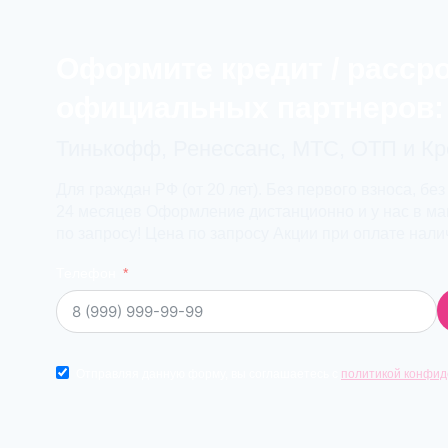
Оформите кредит / расср
официальных партнеров:
Тинькофф, Ренессанс, МТС, ОТП и К
Для граждан РФ (от 20 лет). Без первого взноса, без
24 месяцев Оформление дистанционно и у нас в маг
по запросу! Цена по запросу Акции при оплате нал
Телефон
Отправляя данную форму, вы соглашаетесь с
политикой конфид