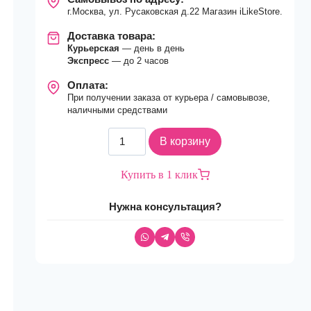
г.Москва, ул. Русаковская д.22 Магазин iLikeStore.
Доставка товара:
Курьерская
— день в день
Экспресс
— до 2 часов
Оплата:
При получении заказа от курьера / самовывозе,
наличными средствами
Количество
В корзину
товара
Смарт-
Купить в 1 клик
часы
Apple
Нужна консультация?
Watch
Series
8
GPS
41mm
Starlight