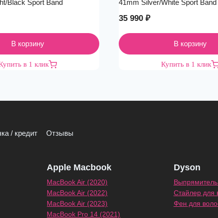
t/Black Sport Band
41mm Silver/White Sport Band
35 990
₽
В корзину
В корзину
Купить в 1 клик
Купить в 1 клик
ка / кредит
Отзывы
Apple Macbook
Dyson
MacBook Air (2020)
Выпрямитель 
MacBook Air (2022)
Стайлер для 
MacBook Air (2023)
Фен для воло
MacBook Pro 14 (2021)