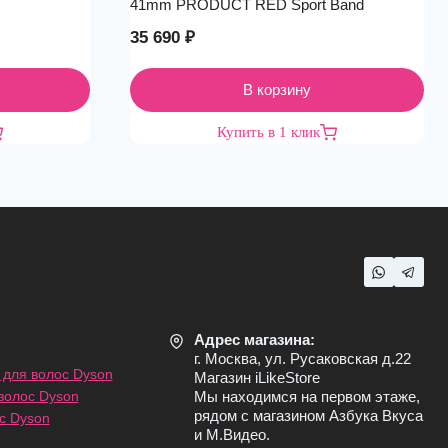
41mm PRODUCT RED Sport Band
35 690
₽
В корзину
Купить в 1 клик
Адрес магазина:
г. Москва, ул. Русаковская д.22
для волос Dyson
Магазин iLikeStore
волос Dyson
Мы находимся на первом этаже,
рядом с магазином Азбука Вкуса
с Dyson
и М.Видео.