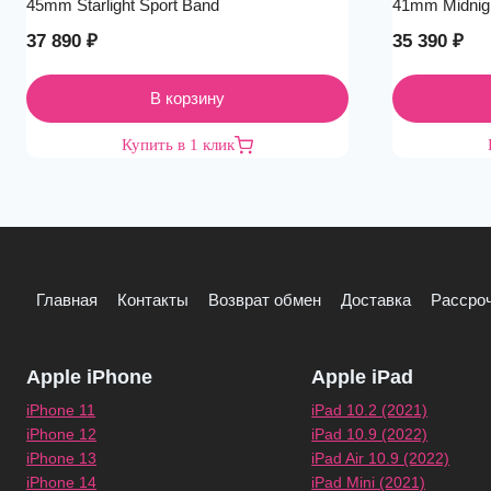
45mm Starlight Sport Band
41mm Midnigh
37 890
₽
35 390
₽
В корзину
Купить в 1 клик
Главная
Контакты
Возврат обмен
Доставка
Рассроч
Apple iPhone
Apple iPad
iPhone 11
iPad 10.2 (2021)
iPhone 12
iPad 10.9 (2022)
iPhone 13
iPad Air 10.9 (2022)
iPhone 14
iPad Mini (2021)