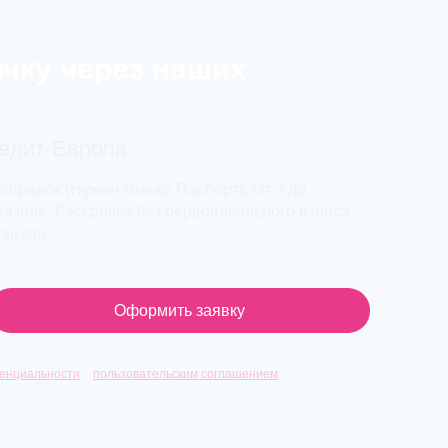
очку через наших
редит-Европа
 справок (Нужен только Паспорт). От 3 до
азине. Рассрочка без первоначального взноса
ичными.
Оформить заявку
енциальности
и
пользовательским соглашением