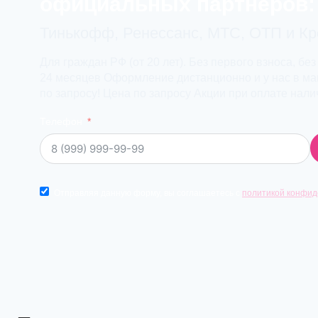
официальных партнеров:
Тинькофф, Ренессанс, МТС, ОТП и К
Для граждан РФ (от 20 лет). Без первого взноса, без
24 месяцев Оформление дистанционно и у нас в маг
по запросу! Цена по запросу Акции при оплате нал
Телефон
Отправляя данную форму, вы соглашаетесь с
политикой конфид