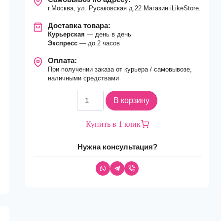
г.Москва, ул. Русаковская д.22 Магазин iLikeStore.
Доставка товара:
Курьерская
— день в день
Экспресс
— до 2 часов
Оплата:
При получении заказа от курьера / самовывозе,
наличными средствами
Количество
В корзину
товара
Смартфон
Купить в 1 клик
Apple
iPhone
Нужна консультация?
16
128Gb
nano
Sim
+
eSim