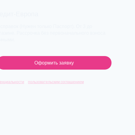
редит-Европа
 справок (Нужен только Паспорт). От 3 до
азине. Рассрочка без первоначального взноса
ичными.
Оформить заявку
енциальности
и
пользовательским соглашением