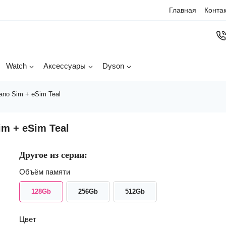
Главная
Конта
Watch
Аксессуары
Dyson
ano Sim + eSim Teal
m + eSim Teal
Другое из серии:
Объём памяти
128Gb
256Gb
512Gb
Цвет