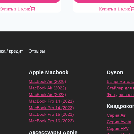
Купить в 1 клик
Купить в 1 клик
ка / кредит
Отзывы
Apple Macbook
Dyson
MacBook Air (2020)
Выпрямитель 
MacBook Air (2022)
Стайлер для 
MacBook Air (2023)
Фен для воло
MacBook Pro 14 (2021)
Квадроко
MacBook Pro 14 (2023)
MacBook Pro 16 (2021)
Серия Air
MacBook Pro 16 (2023)
Серия Avata
Серия FPV
Аксессуары Apple