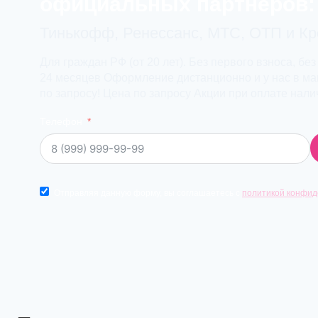
официальных партнеров:
Тинькофф, Ренессанс, МТС, ОТП и К
Для граждан РФ (от 20 лет). Без первого взноса, без
24 месяцев Оформление дистанционно и у нас в маг
по запросу! Цена по запросу Акции при оплате нал
Телефон
Отправляя данную форму, вы соглашаетесь с
политикой конфид