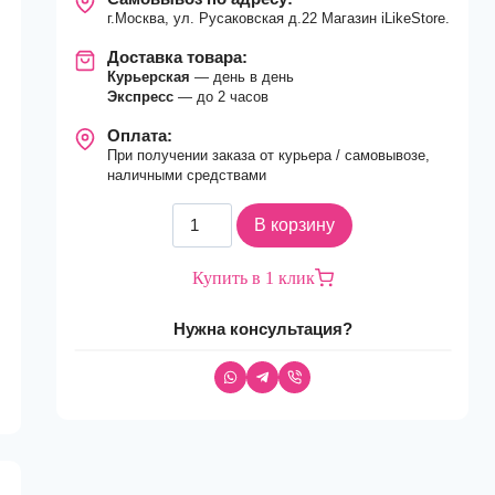
г.Москва, ул. Русаковская д.22 Магазин iLikeStore.
Доставка товара:
Курьерская
— день в день
Экспресс
— до 2 часов
Оплата:
При получении заказа от курьера / самовывозе,
наличными средствами
Количество
В корзину
товара
Смартфон
Купить в 1 клик
Apple
iPhone
Нужна консультация?
16
128Gb
nano
Sim
+
eSim