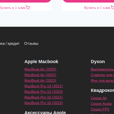
Купить в 1 клик
Купить в 1 клик
ка / кредит
Отзывы
Apple Macbook
Dyson
MacBook Air (2020)
Выпрямитель 
MacBook Air (2022)
Стайлер для 
MacBook Air (2023)
Фен для воло
MacBook Pro 14 (2021)
Квадроко
MacBook Pro 14 (2023)
MacBook Pro 16 (2021)
Серия Air
MacBook Pro 16 (2023)
Серия Avata
Серия FPV
Аксессуары Apple