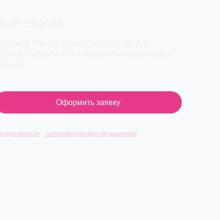
редит-Европа
 справок (Нужен только Паспорт). От 3 до
азине. Рассрочка без первоначального взноса
ичными.
Оформить заявку
енциальности
и
пользовательским соглашением