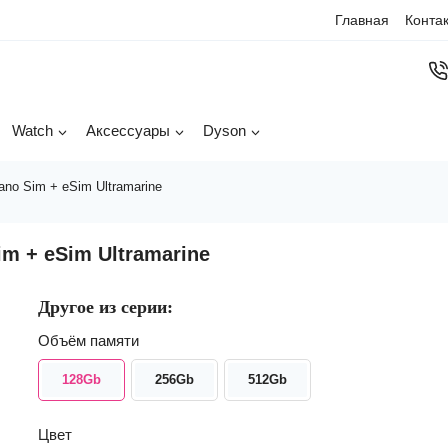
Главная
Конта
Watch
Аксессуары
Dyson
no Sim + eSim Ultramarine
m + eSim Ultramarine
Другое из серии:
Объём памяти
128Gb
256Gb
512Gb
Цвет